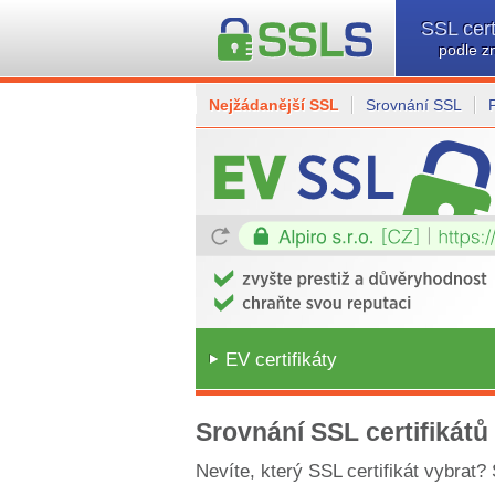
SSL cert
podle z
Nejžádanější SSL
Srovnání SSL
EV certifikáty
Srovnání SSL certifikátů
Nevíte, který SSL certifikát vybrat?