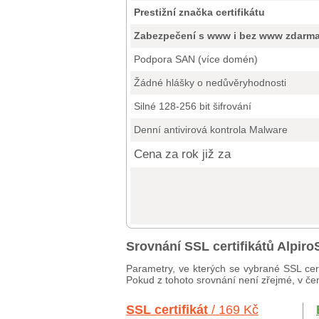
Prestižní značka certifikátu
Zabezpečení s www i bez www zdarm
Podpora SAN (více domén)
Žádné hlášky o nedůvěryhodnosti
Silné 128-256 bit šifrování
Denní antivirová kontrola Malware
Cena za rok již za
Srovnání SSL certifikátů Alpi
Parametry, ve kterých se vybrané SSL cert
Pokud z tohoto srovnání není zřejmé, v čem
SSL certifikát
/ 169 Kč