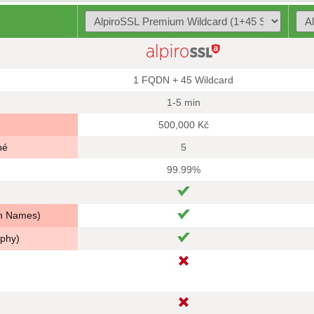
1 FQDN + 45 Wildcard
1-5 min
500,000 Kč
né
5
99.99%
in Names)
aphy)