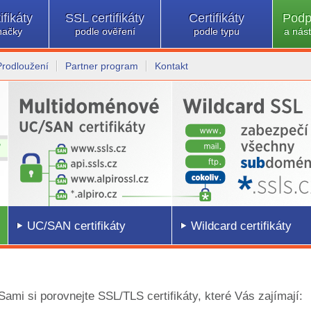
ifikáty
SSL certifikáty
Certifikáty
Podp
načky
podle ověření
podle typu
a nást
Prodloužení
Partner program
Kontakt
UC/SAN certifikáty
Wildcard certifikáty
 Sami si porovnejte SSL/TLS certifikáty, které Vás zajímají: