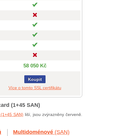
58 050 Kč
Koupit
Více o tomto SSL certifikátu
card (1+45 SAN)
d (1+45 SAN)
liší, jsou zvýrazněny červeně.
ů
Multidoménové
(SAN)