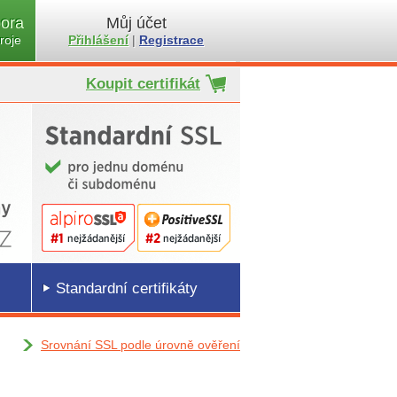
ora
Můj účet
roje
Přihlášení
|
Registrace
Koupit certifikát
Standardní certifikáty
Srovnání SSL podle úrovně ověření