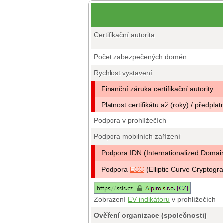
Certifikační autorita
Počet zabezpečených domén
Rychlost vystavení
Finanční záruka certifikační autority
Platnost certifikátu až (roky) / předplat
Podpora v prohlížečích
Podpora mobilních zařízení
Podpora IDN (Internationalized Doma
Podpora
ECC
(Elliptic Curve Cryptogr
Zobrazení
EV indikátoru
v prohlížečích
Ověření organizace (společnosti)