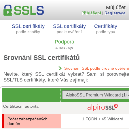
Můj účet
Přihlášení
|
Registrace
SSL certifikáty
SSL certifikáty
Certifikáty
podle značky
podle ověření
podle typu
Podpora
a nástroje
Srovnání SSL certifikátů
Srovnání SSL podle úrovně ověření
Nevíte, který SSL certifikát vybrat? Sami si porovnejte
SSL/TLS certifikáty, které Vás zajímají:
Certifikační autorita
Počet zabezpečených
1 FQDN + 45 Wildcard
domén