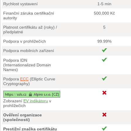
Rychlost vystavení
1-5 min
Finanční záruka certifikační
500,000 Kč
autority
Platnost certifikátu až (roky) /
5
předplatné
Podpora v prohlížečích
99.99%
Podpora mobilních zařízení
Podpora IDN
(Internationalized Domain
Names)
Podpora
ECC
(Elliptic Curve
Cryptography)
Zobrazení
EV indikátoru
v
prohlížečích
Ověření organizace
(společnosti)
Prestižní značka certifikátu