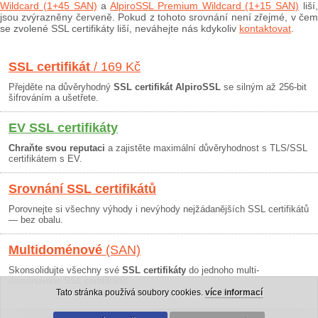
Wildcard (1+45 SAN)
a
AlpiroSSL Premium Wildcard (1+15 SAN)
liší
jsou zvýrazněny červeně. Pokud z tohoto srovnání není zřejmé, v čem
se zvolené SSL certifikáty liší, neváhejte nás kdykoliv
kontaktovat
.
SSL certifikát
/ 169 Kč
Přejděte na důvěryhodný
SSL certifikát AlpiroSSL
se silným až 256-bit
šifrováním a ušetřete.
EV SSL certifikáty
Chraňte svou reputaci
a zajistěte maximální důvěryhodnost s TLS/SSL
certifikátem s EV.
Srovnání SSL certifikátů
Porovnejte si všechny výhody i nevýhody nejžádanějších SSL certifikátů
— bez obalu.
Multidoménové
(SAN)
Skonsolidujte všechny své
SSL certifikáty
do jednoho multi-
doménového SSL certifikátu!
Tato stránka používá soubory cookies.
více informací