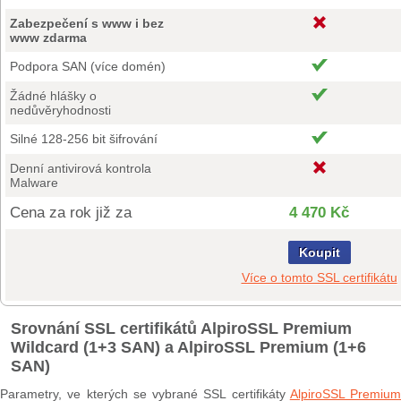
Zabezpečení s www i bez
www zdarma
Podpora SAN (více domén)
Žádné hlášky o
nedůvěryhodnosti
Silné 128-256 bit šifrování
Denní antivirová kontrola
Malware
Cena za rok již za
4 470 Kč
Koupit
Více o tomto SSL certifikátu
Srovnání SSL certifikátů AlpiroSSL Premium
Wildcard (1+3 SAN) a AlpiroSSL Premium (1+6
SAN)
Parametry, ve kterých se vybrané SSL certifikáty
AlpiroSSL Premium