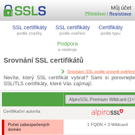
Můj účet
Přihlášení
|
Registrace
SSL certifikáty
SSL certifikáty
Certifikáty
podle značky
podle ověření
podle typu
Podpora
a nástroje
Srovnání SSL certifikátů
Srovnání SSL podle úrovně ověření
Nevíte, který SSL certifikát vybrat? Sami si porovnejte
SSL/TLS certifikáty, které Vás zajímají:
Certifikační autorita
Počet zabezpečených
1 FQDN + 3 Wildcard
domén