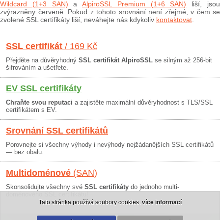
Wildcard (1+3 SAN)
a
AlpiroSSL Premium (1+6 SAN)
liší, jso
zvýrazněny červeně. Pokud z tohoto srovnání není zřejmé, v čem se
zvolené SSL certifikáty liší, neváhejte nás kdykoliv
kontaktovat
.
SSL certifikát
/ 169 Kč
Přejděte na důvěryhodný
SSL certifikát AlpiroSSL
se silným až 256-bit
šifrováním a ušetřete.
EV SSL certifikáty
Chraňte svou reputaci
a zajistěte maximální důvěryhodnost s TLS/SSL
certifikátem s EV.
Srovnání SSL certifikátů
Porovnejte si všechny výhody i nevýhody nejžádanějších SSL certifikátů
— bez obalu.
Multidoménové
(SAN)
Skonsolidujte všechny své
SSL certifikáty
do jednoho multi-
doménového SSL certifikátu!
Tato stránka používá soubory cookies.
více informací