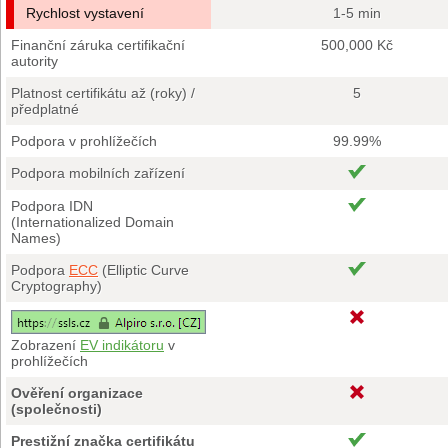
Rychlost vystavení
1-5 min
Finanční záruka certifikační
500,000 Kč
autority
Platnost certifikátu až (roky) /
5
předplatné
Podpora v prohlížečích
99.99%
Podpora mobilních zařízení
Podpora IDN
(Internationalized Domain
Names)
Podpora
ECC
(Elliptic Curve
Cryptography)
Zobrazení
EV indikátoru
v
prohlížečích
Ověření organizace
(společnosti)
Prestižní značka certifikátu