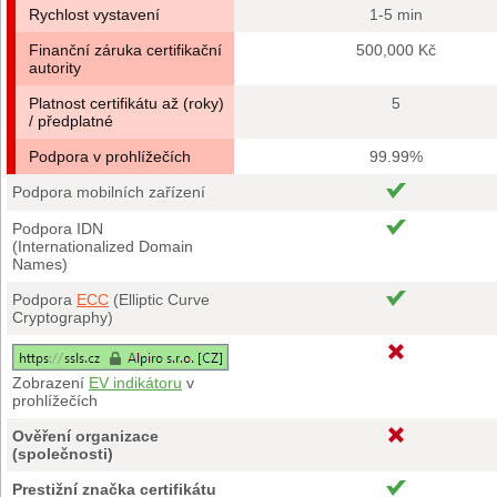
Rychlost vystavení
1-5 min
Finanční záruka certifikační
500,000 Kč
autority
Platnost certifikátu až (roky)
5
/ předplatné
Podpora v prohlížečích
99.99%
Podpora mobilních zařízení
Podpora IDN
(Internationalized Domain
Names)
Podpora
ECC
(Elliptic Curve
Cryptography)
Zobrazení
EV indikátoru
v
prohlížečích
Ověření organizace
(společnosti)
Prestižní značka certifikátu