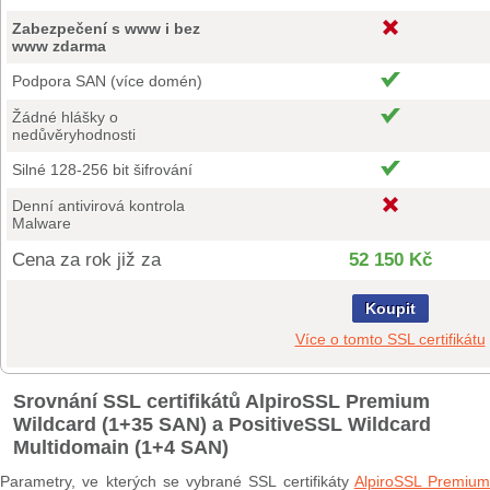
Zabezpečení s www i bez
www zdarma
Podpora SAN (více domén)
Žádné hlášky o
nedůvěryhodnosti
Silné 128-256 bit šifrování
Denní antivirová kontrola
Malware
Cena za rok již za
52 150 Kč
Koupit
Více o tomto SSL certifikátu
Srovnání SSL certifikátů AlpiroSSL Premium
Wildcard (1+35 SAN) a PositiveSSL Wildcard
Multidomain (1+4 SAN)
Parametry, ve kterých se vybrané SSL certifikáty
AlpiroSSL Premium