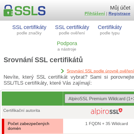
Můj účet
Přihlášení
|
Registrace
SSL certifikáty
SSL certifikáty
Certifikáty
podle značky
podle ověření
podle typu
Podpora
a nástroje
Srovnání SSL certifikátů
Srovnání SSL podle úrovně ověření
Nevíte, který SSL certifikát vybrat? Sami si porovnejte
SSL/TLS certifikáty, které Vás zajímají:
Certifikační autorita
Počet zabezpečených
1 FQDN + 35 Wildcard
domén