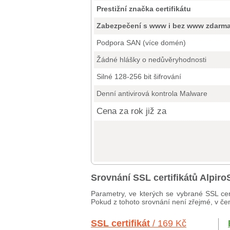
Prestižní značka certifikátu
Zabezpečení s www i bez www zdarm
Podpora SAN (více domén)
Žádné hlášky o nedůvěryhodnosti
Silné 128-256 bit šifrování
Denní antivirová kontrola Malware
Cena za rok již za
Srovnání SSL certifikátů Alpi
Parametry, ve kterých se vybrané SSL cer
Pokud z tohoto srovnání není zřejmé, v čem
SSL certifikát
/ 169 Kč