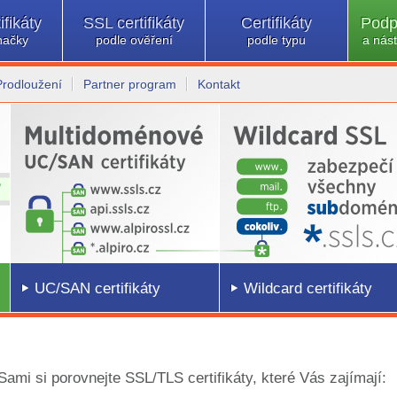
ifikáty
SSL certifikáty
Certifikáty
Podp
načky
podle ověření
podle typu
a nást
Prodloužení
Partner program
Kontakt
UC/SAN certifikáty
Wildcard certifikáty
 Sami si porovnejte SSL/TLS certifikáty, které Vás zajímají: