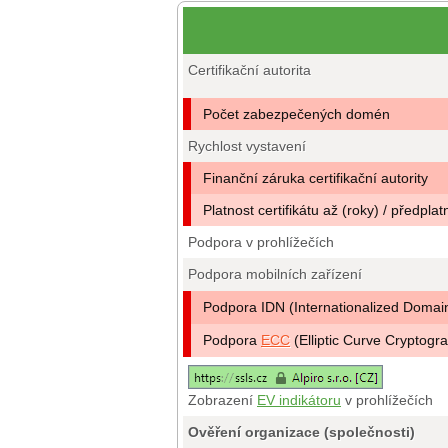
Certifikační autorita
Počet zabezpečených domén
Rychlost vystavení
Finanční záruka certifikační autority
Platnost certifikátu až (roky) / předplat
Podpora v prohlížečích
Podpora mobilních zařízení
Podpora IDN (Internationalized Doma
Podpora
ECC
(Elliptic Curve Cryptogr
Zobrazení
EV indikátoru
v prohlížečích
Ověření organizace (společnosti)