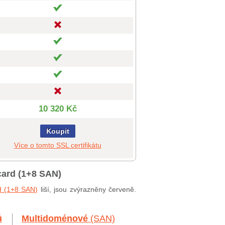
10 320 Kč
Koupit
Více o tomto SSL certifikátu
card (1+8 SAN)
d (1+8 SAN)
liší, jsou zvýrazněny červeně.
ů
Multidoménové
(SAN)