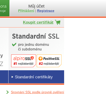
ora
Můj účet
roje
Přihlášení
|
Registrace
Koupit certifikát
Standardní certifikáty
Srovnání SSL podle úrovně ověření