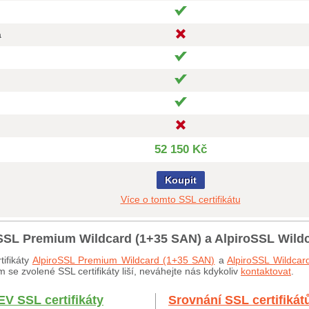
a
52 150 Kč
Koupit
Více o tomto SSL certifikátu
roSSL Premium Wildcard (1+35 SAN) a AlpiroSSL Wild
tifikáty
AlpiroSSL Premium Wildcard (1+35 SAN)
a
AlpiroSSL Wildcar
 se zvolené SSL certifikáty liší, neváhejte nás kdykoliv
kontaktovat
.
EV SSL certifikáty
Srovnání SSL certifikát