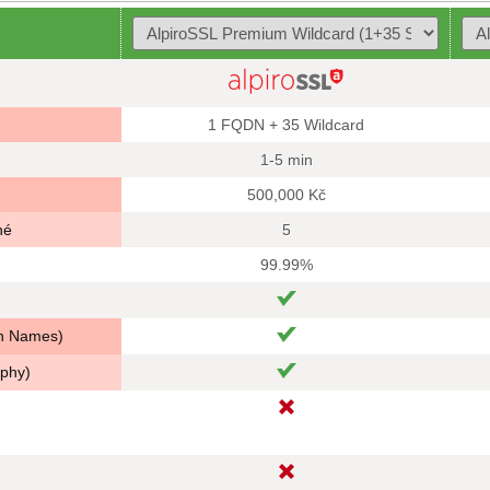
1 FQDN + 35 Wildcard
1-5 min
500,000 Kč
né
5
99.99%
in Names)
aphy)