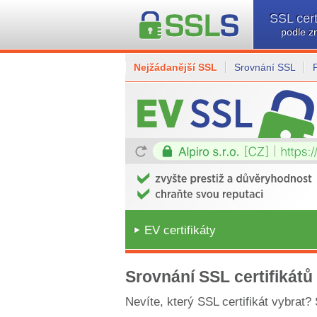
SSL cert
podle z
Nejžádanější SSL
Srovnání SSL
EV certifikáty
Srovnání SSL certifikátů
Nevíte, který SSL certifikát vybrat?