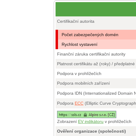
Certifikační autorita
Počet zabezpečených domén
Rychlost vystavení
Finanční záruka certifikační autority
Platnost certifikátu až (roky) / předplatné
Podpora v prohlížečích
Podpora mobilních zařízení
Podpora IDN (Internationalized Domain
Podpora
ECC
(Elliptic Curve Cryptograp
Zobrazení
EV indikátoru
v prohlížečích
Ověření organizace (společnosti)