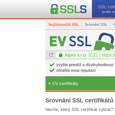
SSL cert
podle z
Nejžádanější SSL
Srovnání SSL
EV certifikáty
Srovnání SSL certifikátů
Nevíte, který SSL certifikát vybrat?