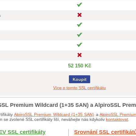
a
52 150 Kč
Koupit
Více o tomto SSL certifikátu
roSSL Premium Wildcard (1+35 SAN) a AlpiroSSL Pre
ifikáty
AlpiroSSL Premium Wildcard (1+35 SAN)
a
AlpiroSSL Premiu
 se zvolené SSL certifikáty liší, neváhejte nás kdykoliv
kontaktovat
.
EV SSL certifikáty
Srovnání SSL certifikát