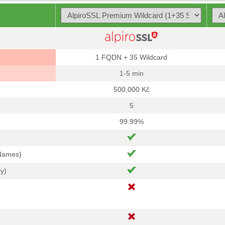
1 FQDN + 35 Wildcard
1-5 min
500,000 Kč
5
99.99%
 Names)
hy)