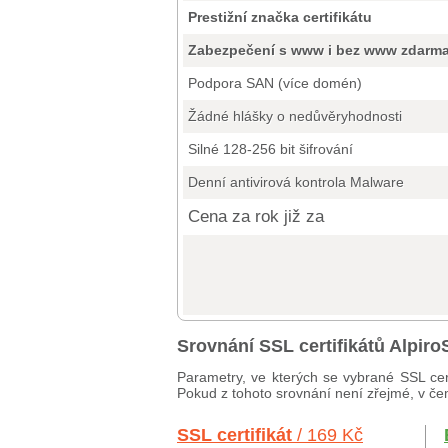
Prestižní značka certifikátu
Zabezpečení s www i bez www zdarm
Podpora SAN (více domén)
Žádné hlášky o nedůvěryhodnosti
Silné 128-256 bit šifrování
Denní antivirová kontrola Malware
Cena za rok již za
Srovnání SSL certifikátů Alpi
Parametry, ve kterých se vybrané SSL cert
Pokud z tohoto srovnání není zřejmé, v čem
SSL certifikát
/ 169 Kč