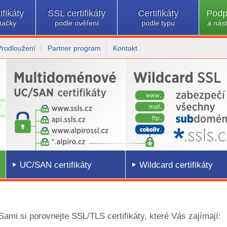
ifikáty
SSL certifikáty
Certifikáty
Podp
načky
podle ověření
podle typu
a nást
Prodloužení
Partner program
Kontakt
UC/SAN certifikáty
Wildcard certifikáty
 Sami si porovnejte SSL/TLS certifikáty, které Vás zajímají: