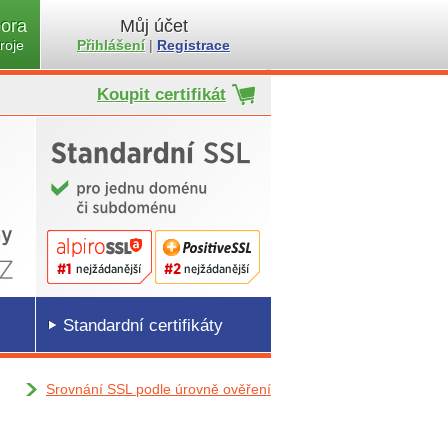
ora
Můj účet
roje
Přihlášení
|
Registrace
Koupit certifikát
Standardní certifikáty
Srovnání SSL podle úrovně ověření