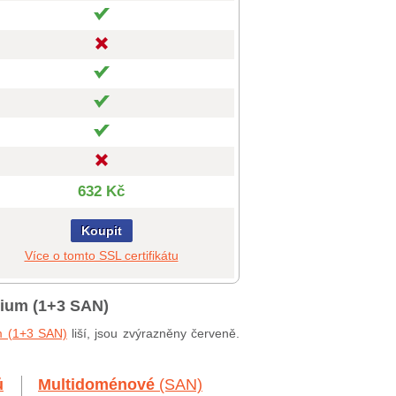
632 Kč
Koupit
Více o tomto SSL certifikátu
mium (1+3 SAN)
m (1+3 SAN)
liší, jsou zvýrazněny červeně.
ů
Multidoménové
(SAN)