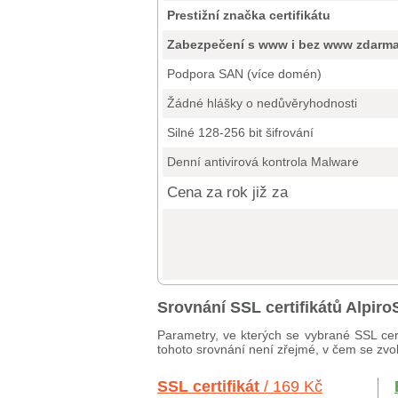
Prestižní značka certifikátu
Zabezpečení s www i bez www zdarm
Podpora SAN (více domén)
Žádné hlášky o nedůvěryhodnosti
Silné 128-256 bit šifrování
Denní antivirová kontrola Malware
Cena za rok již za
Srovnání SSL certifikátů Alpi
Parametry, ve kterých se vybrané SSL cert
tohoto srovnání není zřejmé, v čem se zvole
SSL certifikát
/ 169 Kč