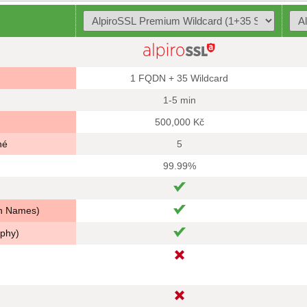
1 FQDN + 35 Wildcard
1-5 min
500,000 Kč
né
5
99.99%
in Names)
aphy)