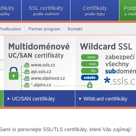
ifikáty
SSL certifikáty
Certifikáty
Podp
načky
podle ověření
podle typu
a nást
Prodloužení
Partner program
Kontakt
UC/SAN certifikáty
Wildcard certifikáty
 Sami si porovnejte SSL/TLS certifikáty, které Vás zajímají: