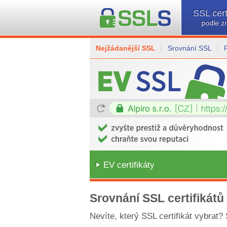
SSL cert
podle z
Nejžádanější SSL
Srovnání SSL
EV certifikáty
Srovnání SSL certifikátů
Nevíte, který SSL certifikát vybrat?