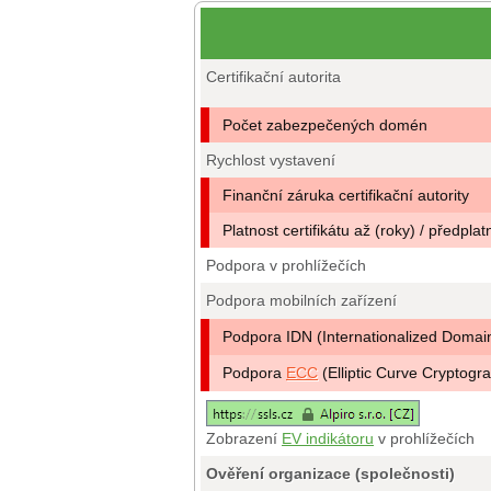
Certifikační autorita
Počet zabezpečených domén
Rychlost vystavení
Finanční záruka certifikační autority
Platnost certifikátu až (roky) / předplat
Podpora v prohlížečích
Podpora mobilních zařízení
Podpora IDN (Internationalized Doma
Podpora
ECC
(Elliptic Curve Cryptogr
Zobrazení
EV indikátoru
v prohlížečích
Ověření organizace (společnosti)