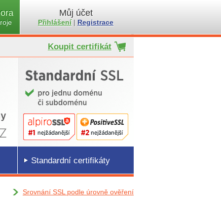
ora
Můj účet
roje
Přihlášení
|
Registrace
Koupit certifikát
Standardní certifikáty
Srovnání SSL podle úrovně ověření