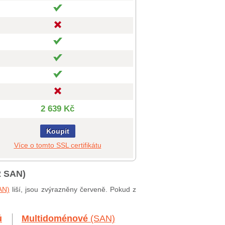
2 639 Kč
Koupit
Více o tomto SSL certifikátu
2 SAN)
AN)
liší, jsou zvýrazněny červeně. Pokud z
ů
Multidoménové
(SAN)