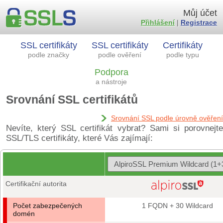
Můj účet
Přihlášení
|
Registrace
SSL certifikáty
SSL certifikáty
Certifikáty
podle značky
podle ověření
podle typu
Podpora
a nástroje
Srovnání SSL certifikátů
Srovnání SSL podle úrovně ověření
Nevíte, který SSL certifikát vybrat? Sami si porovnejte
SSL/TLS certifikáty, které Vás zajímají:
Certifikační autorita
Počet zabezpečených
1 FQDN + 30 Wildcard
domén