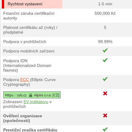
Rychlost vystavení
1-5 min
Finanční záruka certifikační
500,000 Kč
autority
Platnost certifikátu až (roky) /
5
předplatné
Podpora v prohlížečích
99.99%
Podpora mobilních zařízení
Podpora IDN
(Internationalized Domain
Names)
Podpora
ECC
(Elliptic Curve
Cryptography)
Zobrazení
EV indikátoru
v
prohlížečích
Ověření organizace
(společnosti)
Prestižní značka certifikátu