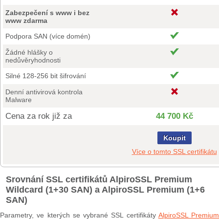
Zabezpečení s www i bez
www zdarma
Podpora SAN (více domén)
Žádné hlášky o
nedůvěryhodnosti
Silné 128-256 bit šifrování
Denní antivirová kontrola
Malware
Cena za rok již za
44 700 Kč
Koupit
Více o tomto SSL certifikátu
Srovnání SSL certifikátů AlpiroSSL Premium
Wildcard (1+30 SAN) a AlpiroSSL Premium (1+6
SAN)
Parametry, ve kterých se vybrané SSL certifikáty
AlpiroSSL Premium