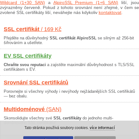
Wildcard (1+30 SAN)
a
AlpiroSSL Premium (1+6 SAN)
liší, jso
zvýrazněny červeně. Pokud z tohoto srovnání není zřejmé, v čem se
zvolené SSL certifikáty liší, neváhejte nás kdykoliv
kontaktovat
.
SSL certifikát
/ 169 Kč
Přejděte na důvěryhodný
SSL certifikát AlpiroSSL
se silným až 256-bit
šifrováním a ušetřete.
EV SSL certifikáty
Chraňte svou reputaci
a zajistěte maximální důvěryhodnost s TLS/SSL
certifikátem s EV.
Srovnání SSL certifikátů
Porovnejte si všechny výhody i nevýhody nejžádanějších SSL certifikátů
— bez obalu.
Multidoménové
(SAN)
Skonsolidujte všechny své
SSL certifikáty
do jednoho multi-
doménového SSL certifikátu!
Tato stránka používá soubory cookies.
více informací