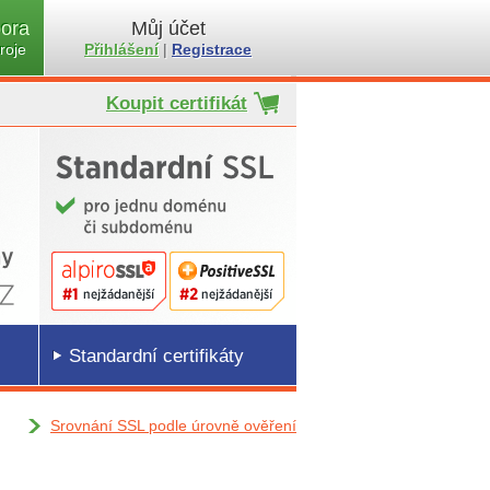
ora
Můj účet
roje
Přihlášení
|
Registrace
Koupit certifikát
Standardní certifikáty
Srovnání SSL podle úrovně ověření