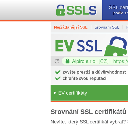
SSL cert
podle z
Nejžádanější SSL
Srovnání SSL
EV certifikáty
Srovnání SSL certifikátů
Nevíte, který SSL certifikát vybrat?