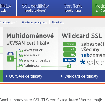
ifikáty
SSL certifikáty
Certifikáty
Podp
načky
podle ověření
podle typu
a nást
Prodloužení
Partner program
Kontakt
UC/SAN certifikáty
Wildcard certifikáty
 Sami si porovnejte SSL/TLS certifikáty, které Vás zajímají: