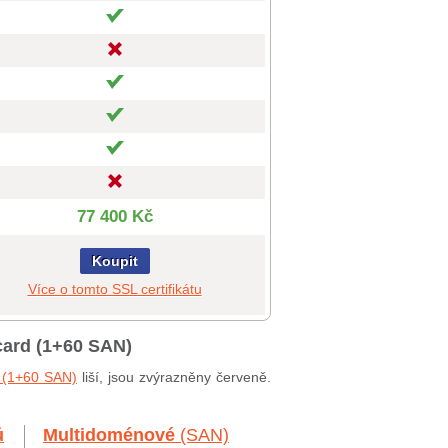
77 400 Kč
Koupit
Více o tomto SSL certifikátu
card (1+60 SAN)
d (1+60 SAN)
liší, jsou zvýrazněny červeně.
ů
Multidoménové
(SAN)