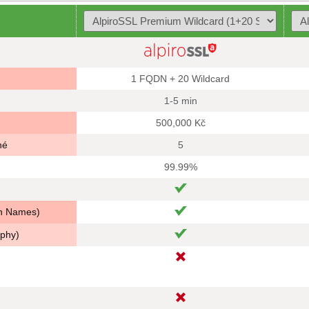
1 FQDN + 20 Wildcard
1-5 min
500,000 Kč
né
5
99.99%
in Names)
aphy)