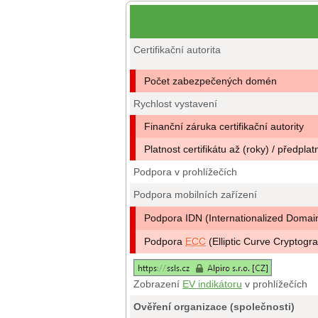
Certifikační autorita
Počet zabezpečených domén
Rychlost vystavení
Finanční záruka certifikační autority
Platnost certifikátu až (roky) / předplat
Podpora v prohlížečích
Podpora mobilních zařízení
Podpora IDN (Internationalized Doma
Podpora
ECC
(Elliptic Curve Cryptogr
Zobrazení
EV indikátoru
v prohlížečích
Ověření organizace (společnosti)