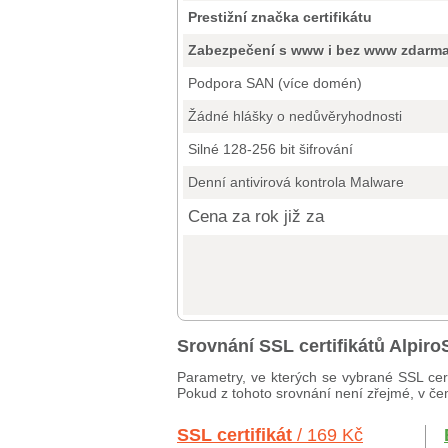
Prestižní značka certifikátu
Zabezpečení s www i bez www zdarm
Podpora SAN (více domén)
Žádné hlášky o nedůvěryhodnosti
Silné 128-256 bit šifrování
Denní antivirová kontrola Malware
Cena za rok již za
Srovnání SSL certifikátů Alpi
Parametry, ve kterých se vybrané SSL cert
Pokud z tohoto srovnání není zřejmé, v čem
SSL certifikát
/ 169 Kč