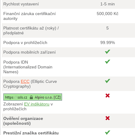
Rychlost vystavení
1-5 min
Finanční záruka certifikační
500,000 Kč
autority
Platnost certifikátu až (roky) /
5
předplatné
Podpora v prohlížečích
99.99%
Podpora mobilních zařízení
Podpora IDN
(Internationalized Domain
Names)
Podpora
ECC
(Elliptic Curve
Cryptography)
Zobrazení
EV indikátoru
v
prohlížečích
Ověření organizace
(společnosti)
Prestižní značka certifikátu