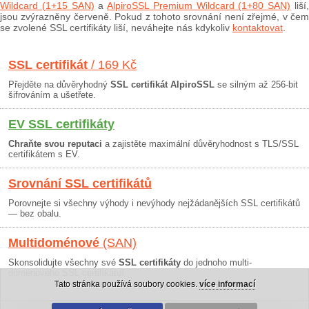
Wildcard (1+15 SAN)
a
AlpiroSSL Premium Wildcard (1+80 SAN)
liší
jsou zvýrazněny červeně. Pokud z tohoto srovnání není zřejmé, v čem
se zvolené SSL certifikáty liší, neváhejte nás kdykoliv
kontaktovat
.
SSL certifikát
/ 169 Kč
Přejděte na důvěryhodný
SSL certifikát AlpiroSSL
se silným až 256-bit
šifrováním a ušetřete.
EV SSL certifikáty
Chraňte svou reputaci
a zajistěte maximální důvěryhodnost s TLS/SSL
certifikátem s EV.
Srovnání SSL certifikátů
Porovnejte si všechny výhody i nevýhody nejžádanějších SSL certifikátů
— bez obalu.
Multidoménové
(SAN)
Skonsolidujte všechny své
SSL certifikáty
do jednoho multi-
doménového SSL certifikátu!
Tato stránka používá soubory cookies.
více informací