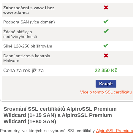
Zabezpečení s www i bez
www zdarma
Podpora SAN (více domén)
Žádné hlášky o
nedůvěryhodnosti
Silné 128-256 bit šifrování
Denní antivirová kontrola
Malware
Cena za rok již za
22 350 Kč
Koupit
Více o tomto SSL certifikátu
Srovnání SSL certifikátů AlpiroSSL Premium
Wildcard (1+15 SAN) a AlpiroSSL Premium
Wildcard (1+80 SAN)
Parametry, ve kterých se vybrané SSL certifikáty
AlpiroSSL Premium