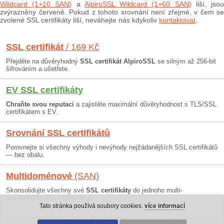
Wildcard (1+10 SAN)
a
AlpiroSSL Wildcard (1+60 SAN)
liší, jso
zvýrazněny červeně. Pokud z tohoto srovnání není zřejmé, v čem se
zvolené SSL certifikáty liší, neváhejte nás kdykoliv
kontaktovat
.
SSL certifikát
/ 169 Kč
Přejděte na důvěryhodný
SSL certifikát AlpiroSSL
se silným až 256-bit
šifrováním a ušetřete.
EV SSL certifikáty
Chraňte svou reputaci
a zajistěte maximální důvěryhodnost s TLS/SSL
certifikátem s EV.
Srovnání SSL certifikátů
Porovnejte si všechny výhody i nevýhody nejžádanějších SSL certifikátů
— bez obalu.
Multidoménové
(SAN)
Skonsolidujte všechny své
SSL certifikáty
do jednoho multi-
doménového SSL certifikátu!
Tato stránka používá soubory cookies.
více informací