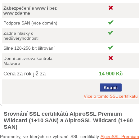
Zabezpečení s www i bez
www zdarma
Podpora SAN (více domén)
Žádné hlášky o
nedůvěryhodnosti
Silné 128-256 bit šifrování
Denní antivirová kontrola
Malware
Cena za rok již za
14 900 Kč
Koupit
Více o tomto SSL certifikátu
Srovnání SSL certifikátů AlpiroSSL Premium
Wildcard (1+10 SAN) a AlpiroSSL Wildcard (1+60
SAN)
Parametry, ve kterých se vybrané SSL certifikáty
AlpiroSSL Premium