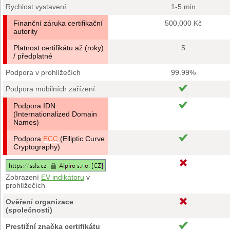
Rychlost vystavení
1-5 min
Finanční záruka certifikační
500,000 Kč
autority
Platnost certifikátu až (roky)
5
/ předplatné
Podpora v prohlížečích
99.99%
Podpora mobilních zařízení
Podpora IDN
(Internationalized Domain
Names)
Podpora
ECC
(Elliptic Curve
Cryptography)
Zobrazení
EV indikátoru
v
prohlížečích
Ověření organizace
(společnosti)
Prestižní značka certifikátu