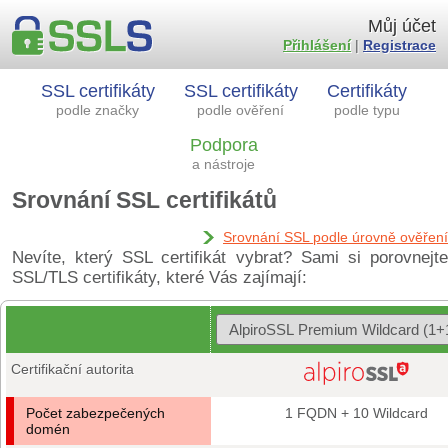
Můj účet
Přihlášení
|
Registrace
SSL certifikáty
SSL certifikáty
Certifikáty
podle značky
podle ověření
podle typu
Podpora
a nástroje
Srovnání SSL certifikátů
Srovnání SSL podle úrovně ověření
Nevíte, který SSL certifikát vybrat? Sami si porovnejte
SSL/TLS certifikáty, které Vás zajímají:
Certifikační autorita
Počet zabezpečených
1 FQDN + 10 Wildcard
domén