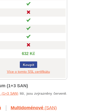
632 Kč
Koupit
Více o tomto SSL certifikátu
ium (1+3 SAN)
m (1+3 SAN)
liší, jsou zvýrazněny červeně.
ů
Multidoménové
(SAN)