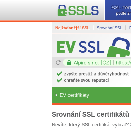
SSL cert
podle z
Nejžádanější SSL
Srovnání SSL
EV certifikáty
Srovnání SSL certifikátů
Nevíte, který SSL certifikát vybrat?