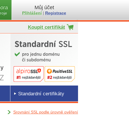
ora
Můj účet
roje
Přihlášení
|
Registrace
Koupit certifikát
Standardní certifikáty
Srovnání SSL podle úrovně ověření