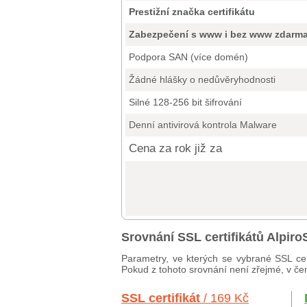
Prestižní značka certifikátu
Zabezpečení s www i bez www zdarm
Podpora SAN (více domén)
Žádné hlášky o nedůvěryhodnosti
Silné 128-256 bit šifrování
Denní antivirová kontrola Malware
Cena za rok již za
Srovnání SSL certifikátů Alpi
Parametry, ve kterých se vybrané SSL cer
Pokud z tohoto srovnání není zřejmé, v čem
SSL certifikát
/ 169 Kč