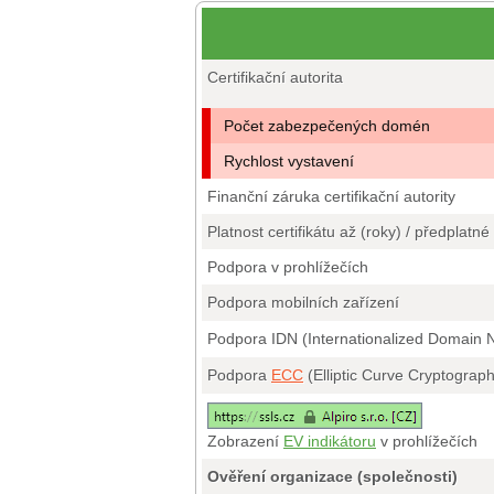
Certifikační autorita
Počet zabezpečených domén
Rychlost vystavení
Finanční záruka certifikační autority
Platnost certifikátu až (roky) / předplatné
Podpora v prohlížečích
Podpora mobilních zařízení
Podpora IDN (Internationalized Domain
Podpora
ECC
(Elliptic Curve Cryptograp
Zobrazení
EV indikátoru
v prohlížečích
Ověření organizace (společnosti)