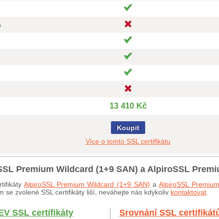
a
13 410 Kč
Koupit
Více o tomto SSL certifikátu
roSSL Premium Wildcard (1+9 SAN) a AlpiroSSL Prem
tifikáty
AlpiroSSL Premium Wildcard (1+9 SAN)
a
AlpiroSSL Premiu
 se zvolené SSL certifikáty liší, neváhejte nás kdykoliv
kontaktovat
.
EV SSL certifikáty
Srovnání SSL certifikát