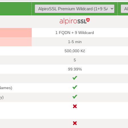
1 FQDN + 9 Wildcard
1-5 min
500,000 Kč
5
99.99%
 Names)
hy)