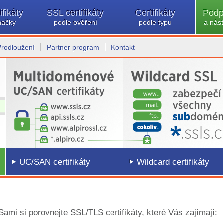
ifikáty
SSL certifikáty
Certifikáty
Podp
načky
podle ověření
podle typu
a nást
Prodloužení
Partner program
Kontakt
UC/SAN certifikáty
Wildcard certifikáty
 Sami si porovnejte SSL/TLS certifikáty, které Vás zajímají: