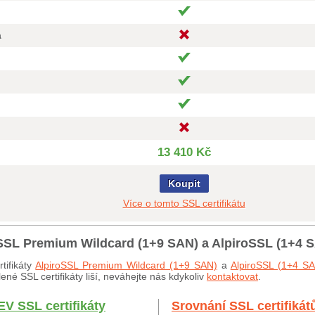
a
13 410 Kč
Koupit
Více o tomto SSL certifikátu
roSSL Premium Wildcard (1+9 SAN) a AlpiroSSL (1+4 
tifikáty
AlpiroSSL Premium Wildcard (1+9 SAN)
a
AlpiroSSL (1+4 S
né SSL certifikáty liší, neváhejte nás kdykoliv
kontaktovat
.
EV SSL certifikáty
Srovnání SSL certifikát