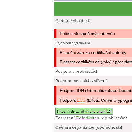
Certifikační autorita
Počet zabezpečených domén
Rychlost vystavení
Finanční záruka certifikační autority
Platnost certifikátu až (roky) / předplat
Podpora v prohlížečích
Podpora mobilních zařízení
Podpora IDN (Internationalized Doma
Podpora
ECC
(Elliptic Curve Cryptogr
Zobrazení
EV indikátoru
v prohlížečích
Ověření organizace (společnosti)