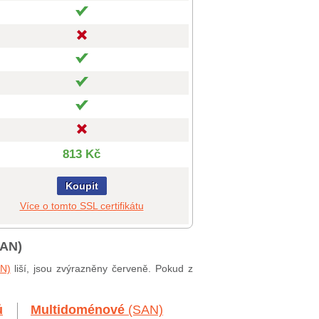
813 Kč
Koupit
Více o tomto SSL certifikátu
SAN)
AN)
liší, jsou zvýrazněny červeně. Pokud z
ů
Multidoménové
(SAN)