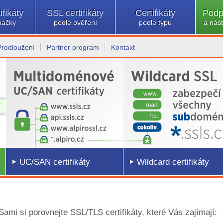
ifikáty
SSL certifikáty
Certifikáty
Podp
načky
podle ověření
podle typu
a nást
Prodloužení
Partner program
Kontakt
UC/SAN certifikáty
Wildcard certifikáty
 Sami si porovnejte SSL/TLS certifikáty, které Vás zajímají: