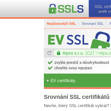
SSL cert
podle z
Nejžádanější SSL
Srovnání SSL
EV certifikáty
Srovnání SSL certifikátů
Nevíte, který SSL certifikát vybrat?