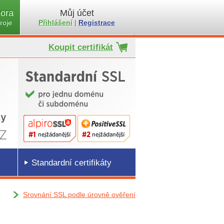
ora
Můj účet
roje
Přihlášení
|
Registrace
Koupit certifikát
Standardní certifikáty
Srovnání SSL podle úrovně ověření