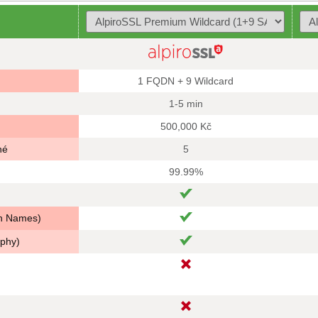
1 FQDN + 9 Wildcard
1-5 min
500,000 Kč
né
5
99.99%
in Names)
aphy)