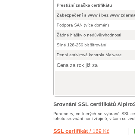
Prestižní značka certifikátu
Zabezpečení s www i bez www zdarm
Podpora SAN (více domén)
Žádné hlášky o nedůvěryhodnosti
Silné 128-256 bit šifrování
Denní antivirová kontrola Malware
Cena za rok již za
Srovnání SSL certifikátů Alpi
Parametry, ve kterých se vybrané SSL cer
tohoto srovnání není zřejmé, v čem se zvole
SSL certifikát
/ 169 Kč