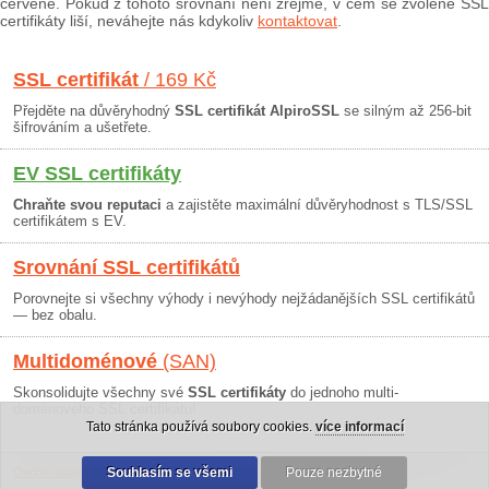
červeně. Pokud z tohoto srovnání není zřejmé, v čem se zvolené SSL
certifikáty liší, neváhejte nás kdykoliv
kontaktovat
.
SSL certifikát
/ 169 Kč
Přejděte na důvěryhodný
SSL certifikát AlpiroSSL
se silným až 256-bit
šifrováním a ušetřete.
EV SSL certifikáty
Chraňte svou reputaci
a zajistěte maximální důvěryhodnost s TLS/SSL
certifikátem s EV.
Srovnání SSL certifikátů
Porovnejte si všechny výhody i nevýhody nejžádanějších SSL certifikátů
— bez obalu.
Multidoménové
(SAN)
Skonsolidujte všechny své
SSL certifikáty
do jednoho multi-
doménového SSL certifikátu!
Tato stránka používá soubory cookies.
více informací
Osobní údaje
|
Obchodní podmínky
Souhlasím se všemi
|
30 dní záruka
Pouze nezbytné