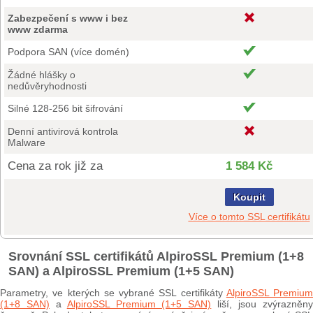
Zabezpečení s www i bez
www zdarma
Podpora SAN (více domén)
Žádné hlášky o
nedůvěryhodnosti
Silné 128-256 bit šifrování
Denní antivirová kontrola
Malware
Cena za rok již za
1 584 Kč
Koupit
Více o tomto SSL certifikátu
Srovnání SSL certifikátů AlpiroSSL Premium (1+8
SAN) a AlpiroSSL Premium (1+5 SAN)
Parametry, ve kterých se vybrané SSL certifikáty
AlpiroSSL Premium
(1+8 SAN)
a
AlpiroSSL Premium (1+5 SAN)
liší, jsou zvýrazněn