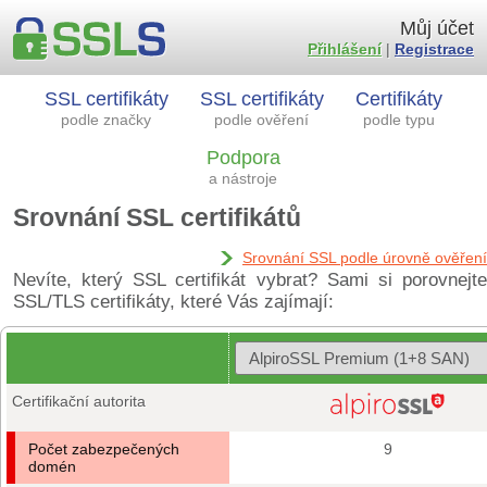
Můj účet
Přihlášení
|
Registrace
SSL certifikáty
SSL certifikáty
Certifikáty
podle značky
podle ověření
podle typu
Podpora
a nástroje
Srovnání SSL certifikátů
Srovnání SSL podle úrovně ověření
Nevíte, který SSL certifikát vybrat? Sami si porovnejte
SSL/TLS certifikáty, které Vás zajímají:
Certifikační autorita
Počet zabezpečených
9
domén