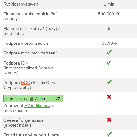
Rychlost vystavení
1 min
Finanční záruka certifikační
500,000 Kč
autority
Platnost certifikátu až (roky) /
5
předplatné
Podpora v prohlížečích
99.99%
Podpora mobilních zařízení
Podpora IDN
(Internationalized Domain
Names)
Podpora
ECC
(Elliptic Curve
Cryptography)
Zobrazení
EV indikátoru
v
prohlížečích
Ověření organizace
(společnosti)
Prestižní značka certifikátu