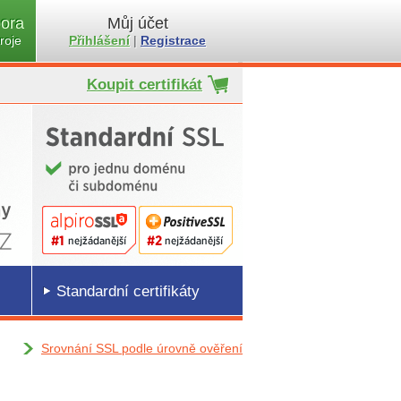
ora
Můj účet
roje
Přihlášení
|
Registrace
Koupit certifikát
Standardní certifikáty
Srovnání SSL podle úrovně ověření