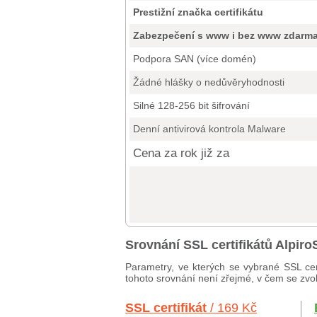
Prestižní značka certifikátu
Zabezpečení s www i bez www zdarm
Podpora SAN (více domén)
Žádné hlášky o nedůvěryhodnosti
Silné 128-256 bit šifrování
Denní antivirová kontrola Malware
Cena za rok již za
Srovnání SSL certifikátů Alpi
Parametry, ve kterých se vybrané SSL cer
tohoto srovnání není zřejmé, v čem se zvole
SSL certifikát
/ 169 Kč