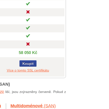
58 050 Kč
Koupit
Více o tomto SSL certifikátu
 SAN)
AN)
liší, jsou zvýrazněny červeně. Pokud z
ů
Multidoménové
(SAN)