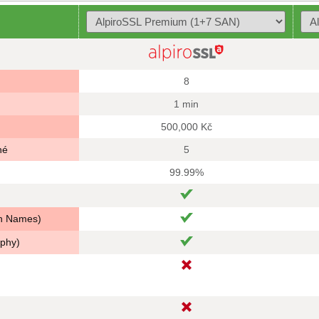
8
1 min
500,000 Kč
né
5
99.99%
in Names)
aphy)