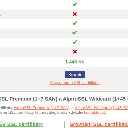
a
1 448 Kč
Koupit
Více o tomto SSL certifikátu
roSSL Premium (1+7 SAN) a AlpiroSSL Wildcard (1+45
tifikáty
AlpiroSSL Premium (1+7 SAN)
a
AlpiroSSL Wildcard (1+45 S
né SSL certifikáty liší, neváhejte nás kdykoliv
kontaktovat
.
EV SSL certifikáty
Srovnání SSL certifikát