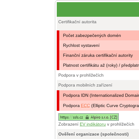
Certifikační autorita
Počet zabezpečených domén
Rychlost vystavení
Finanční záruka certifikační autority
Platnost certifikátu až (roky) / předplat
Podpora v prohlížečích
Podpora mobilních zařízení
Podpora IDN (Internationalized Doma
Podpora
ECC
(Elliptic Curve Cryptogr
Zobrazení
EV indikátoru
v prohlížečích
Ověření organizace (společnosti)