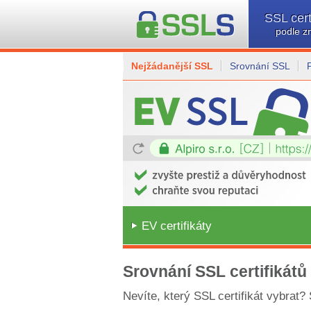
SSL cert
podle z
Nejžádanější SSL
Srovnání SSL
EV certifikáty
Srovnání SSL certifikátů
Nevíte, který SSL certifikát vybrat?