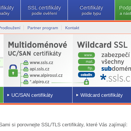
ifikáty
SSL certifikáty
Certifikáty
Podp
načky
podle ověření
podle typu
a nást
Prodloužení
Partner program
Kontakt
UC/SAN certifikáty
Wildcard certifikáty
 Sami si porovnejte SSL/TLS certifikáty, které Vás zajímají: