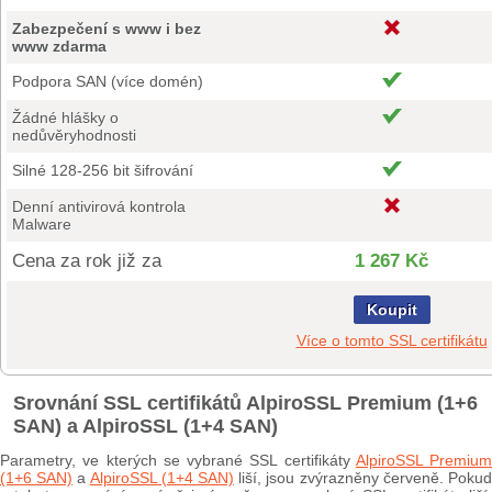
Zabezpečení s www i bez
www zdarma
Podpora SAN (více domén)
Žádné hlášky o
nedůvěryhodnosti
Silné 128-256 bit šifrování
Denní antivirová kontrola
Malware
Cena za rok již za
1 267 Kč
Koupit
Více o tomto SSL certifikátu
Srovnání SSL certifikátů AlpiroSSL Premium (1+6
SAN) a AlpiroSSL (1+4 SAN)
Parametry, ve kterých se vybrané SSL certifikáty
AlpiroSSL Premium
(1+6 SAN)
a
AlpiroSSL (1+4 SAN)
liší, jsou zvýrazněny červeně. Poku