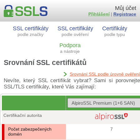
Můj účet
Přihlášení
|
Registrace
SSL certifikáty
SSL certifikáty
Certifikáty
podle značky
podle ověření
podle typu
Podpora
a nástroje
Srovnání SSL certifikátů
Srovnání SSL podle úrovně ověření
Nevíte, který SSL certifikát vybrat? Sami si porovnejte
SSL/TLS certifikáty, které Vás zajímají:
Certifikační autorita
Počet zabezpečených
7
domén