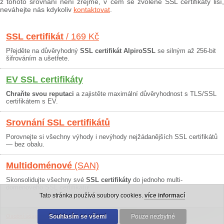
z tohoto srovnání není zřejmé, v čem se zvolené SSL certifikáty liší,
neváhejte nás kdykoliv
kontaktovat
.
SSL certifikát
/ 169 Kč
Přejděte na důvěryhodný
SSL certifikát AlpiroSSL
se silným až 256-bit
šifrováním a ušetřete.
EV SSL certifikáty
Chraňte svou reputaci
a zajistěte maximální důvěryhodnost s TLS/SSL
certifikátem s EV.
Srovnání SSL certifikátů
Porovnejte si všechny výhody i nevýhody nejžádanějších SSL certifikátů
— bez obalu.
Multidoménové
(SAN)
Skonsolidujte všechny své
SSL certifikáty
do jednoho multi-
doménového SSL certifikátu!
Tato stránka používá soubory cookies.
více informací
Osobní údaje
|
Obchodní podmínky
Souhlasím se všemi
|
30 dní záruka
Pouze nezbytné