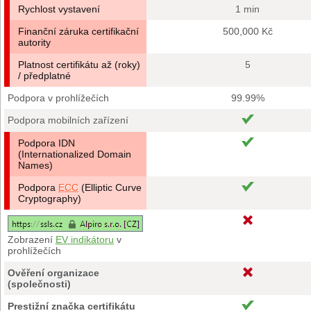
Rychlost vystavení
1 min
Finanční záruka certifikační
500,000 Kč
autority
Platnost certifikátu až (roky)
5
/ předplatné
Podpora v prohlížečích
99.99%
Podpora mobilních zařízení
Podpora IDN
(Internationalized Domain
Names)
Podpora
ECC
(Elliptic Curve
Cryptography)
Zobrazení
EV indikátoru
v
prohlížečích
Ověření organizace
(společnosti)
Prestižní značka certifikátu