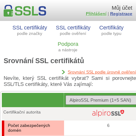
Můj účet
Přihlášení
|
Registrace
SSL certifikáty
SSL certifikáty
Certifikáty
podle značky
podle ověření
podle typu
Podpora
a nástroje
Srovnání SSL certifikátů
Srovnání SSL podle úrovně ověření
Nevíte, který SSL certifikát vybrat? Sami si porovnejte
SSL/TLS certifikáty, které Vás zajímají:
Certifikační autorita
Počet zabezpečených
6
domén