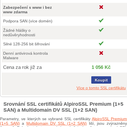
Zabezpečení s www i bez
www zdarma
Podpora SAN (více domén)
Žádné hlášky o
nedůvěryhodnosti
Silné 128-256 bit šifrování
Denní antivirová kontrola
Malware
Cena za rok již za
1 056 Kč
Koupit
Více o tomto SSL certifikátu
Srovnání SSL certifikátů AlpiroSSL Premium (1+5
SAN) a Multidomain DV SSL (1+2 SAN)
Parametry, ve kterých se vybrané SSL certifikáty
AlpiroSSL Premium
(1+5 SAN)
a
Multidomain DV SSL (1+2 SAN)
liší, jsou zvýrazněn