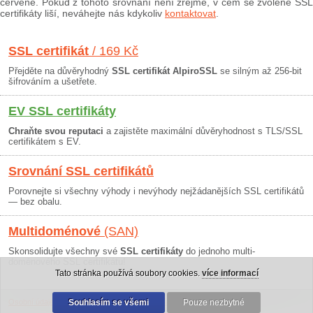
červeně. Pokud z tohoto srovnání není zřejmé, v čem se zvolené SSL
certifikáty liší, neváhejte nás kdykoliv
kontaktovat
.
SSL certifikát
/ 169 Kč
Přejděte na důvěryhodný
SSL certifikát AlpiroSSL
se silným až 256-bit
šifrováním a ušetřete.
EV SSL certifikáty
Chraňte svou reputaci
a zajistěte maximální důvěryhodnost s TLS/SSL
certifikátem s EV.
Srovnání SSL certifikátů
Porovnejte si všechny výhody i nevýhody nejžádanějších SSL certifikátů
— bez obalu.
Multidoménové
(SAN)
Skonsolidujte všechny své
SSL certifikáty
do jednoho multi-
doménového SSL certifikátu!
Tato stránka používá soubory cookies.
více informací
Osobní údaje
|
Obchodní podmínky
Souhlasím se všemi
|
30 dní záruka
Pouze nezbytné