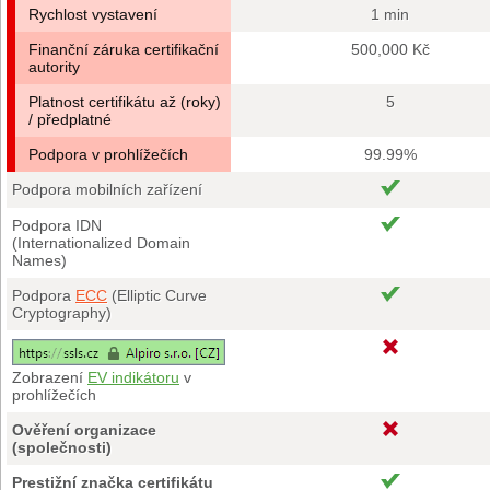
Rychlost vystavení
1 min
Finanční záruka certifikační
500,000 Kč
autority
Platnost certifikátu až (roky)
5
/ předplatné
Podpora v prohlížečích
99.99%
Podpora mobilních zařízení
Podpora IDN
(Internationalized Domain
Names)
Podpora
ECC
(Elliptic Curve
Cryptography)
Zobrazení
EV indikátoru
v
prohlížečích
Ověření organizace
(společnosti)
Prestižní značka certifikátu