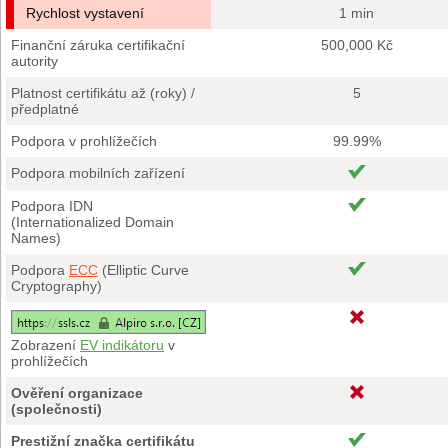
Rychlost vystavení
1 min
Finanční záruka certifikační
500,000 Kč
autority
Platnost certifikátu až (roky) /
5
předplatné
Podpora v prohlížečích
99.99%
Podpora mobilních zařízení
Podpora IDN
(Internationalized Domain
Names)
Podpora
ECC
(Elliptic Curve
Cryptography)
Zobrazení
EV indikátoru
v
prohlížečích
Ověření organizace
(společnosti)
Prestižní značka certifikátu