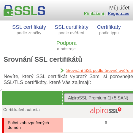
Můj účet
Přihlášení
|
Registrace
SSL certifikáty
SSL certifikáty
Certifikáty
podle značky
podle ověření
podle typu
Podpora
a nástroje
Srovnání SSL certifikátů
Srovnání SSL podle úrovně ověření
Nevíte, který SSL certifikát vybrat? Sami si porovnejte
SSL/TLS certifikáty, které Vás zajímají:
Certifikační autorita
Počet zabezpečených
6
domén