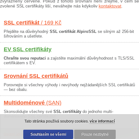
zvýrazněny červeně. Pokud z tohoto srovnání není zřejmé, v čem se
zvolené SSL certifikáty liší, neváhejte nás kdykoliv
kontaktovat
.
SSL certifikát
/ 169 Kč
Přejděte na důvěryhodný
SSL certifikát AlpiroSSL
se silným až 256-bit
šifrováním a ušetřete.
EV SSL certifikáty
Chraňte svou reputaci
a zajistěte maximální důvěryhodnost s TLS/SSL
certifikátem s EV.
Srovnání SSL certifikátů
Porovnejte si všechny výhody i nevýhody nejžádanějších SSL certifikátů
— bez obalu.
Multidoménové
(SAN)
Skonsolidujte všechny své
SSL certifikáty
do jednoho multi-
doménového SSL certifikátu!
Tato stránka používá soubory cookies.
více informací
Osobní údaje
|
Obchodní podmínky
Souhlasím se všemi
|
30 dní záruka
Pouze nezbytné