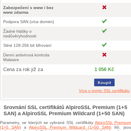
Zabezpečení s www i bez
www zdarma
Podpora SAN (více domén)
Žádné hlášky o
nedůvěryhodnosti
Silné 128-256 bit šifrování
Denní antivirová kontrola
Malware
Cena za rok již za
1 056 Kč
Koupit
Více o tomto SSL certifikátu
Srovnání SSL certifikátů AlpiroSSL Premium (1+5
SAN) a AlpiroSSL Premium Wildcard (1+50 SAN)
Parametry, ve kterých se vybrané SSL certifikáty
AlpiroSSL Premium
(1+5 SAN)
a
AlpiroSSL Premium Wildcard (1+50 SAN)
liší, jso