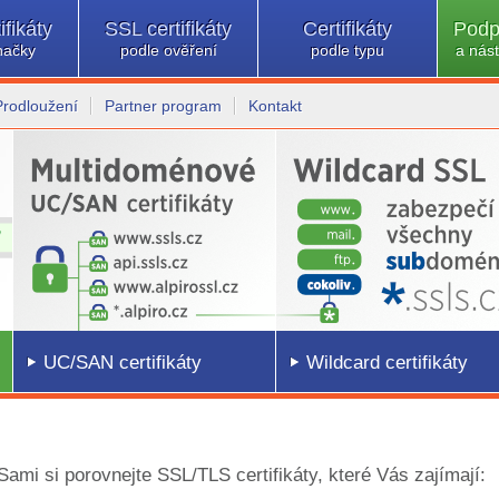
ifikáty
SSL certifikáty
Certifikáty
Podp
načky
podle ověření
podle typu
a nást
Prodloužení
Partner program
Kontakt
UC/SAN certifikáty
Wildcard certifikáty
 Sami si porovnejte SSL/TLS certifikáty, které Vás zajímají: