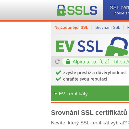
SSL cert
podle z
Nejžádanější SSL
Srovnání SSL
EV certifikáty
Srovnání SSL certifikátů
Nevíte, který SSL certifikát vybrat?