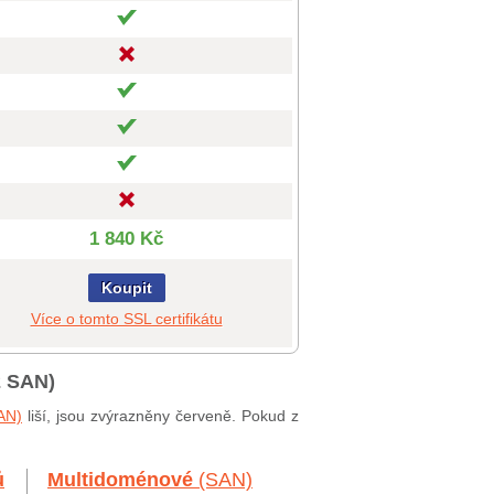
1 840 Kč
Koupit
Více o tomto SSL certifikátu
2 SAN)
AN)
liší, jsou zvýrazněny červeně. Pokud z
ů
Multidoménové
(SAN)