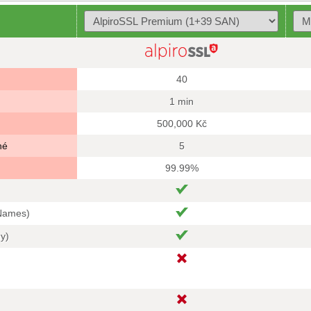
40
1 min
500,000 Kč
né
5
99.99%
 Names)
hy)