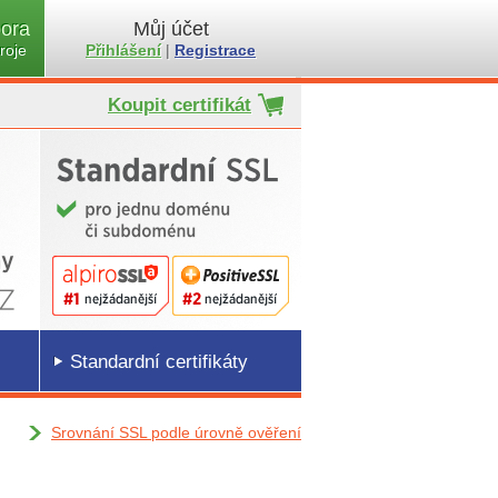
ora
Můj účet
roje
Přihlášení
|
Registrace
Koupit certifikát
Standardní certifikáty
Srovnání SSL podle úrovně ověření