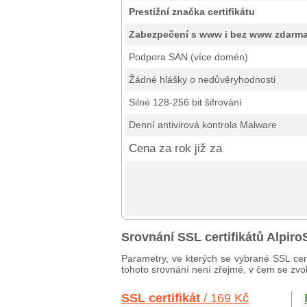
Prestižní značka certifikátu
Zabezpečení s www i bez www zdarm
Podpora SAN (více domén)
Žádné hlášky o nedůvěryhodnosti
Silné 128-256 bit šifrování
Denní antivirová kontrola Malware
Cena za rok již za
Srovnání SSL certifikátů Alpi
Parametry, ve kterých se vybrané SSL cert
tohoto srovnání není zřejmé, v čem se zvole
SSL certifikát
/ 169 Kč