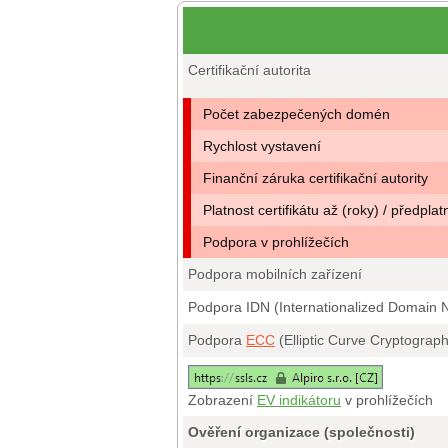
Certifikační autorita
Počet zabezpečených domén
Rychlost vystavení
Finanční záruka certifikační autority
Platnost certifikátu až (roky) / předplat
Podpora v prohlížečích
Podpora mobilních zařízení
Podpora IDN (Internationalized Domain
Podpora
ECC
(Elliptic Curve Cryptograp
Zobrazení
EV indikátoru
v prohlížečích
Ověření organizace (společnosti)