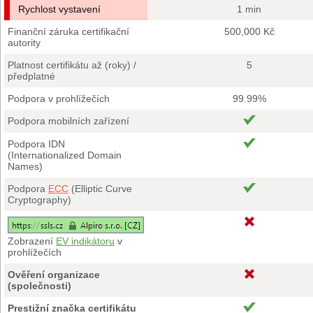
Rychlost vystavení
1 min
Finanční záruka certifikační
500,000 Kč
autority
Platnost certifikátu až (roky) /
5
předplatné
Podpora v prohlížečích
99.99%
Podpora mobilních zařízení
Podpora IDN
(Internationalized Domain
Names)
Podpora
ECC
(Elliptic Curve
Cryptography)
Zobrazení
EV indikátoru
v
prohlížečích
Ověření organizace
(společnosti)
Prestižní značka certifikátu