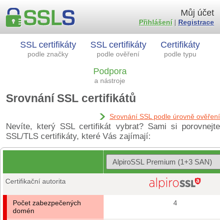
Můj účet
Přihlášení
|
Registrace
SSL certifikáty
SSL certifikáty
Certifikáty
podle značky
podle ověření
podle typu
Podpora
a nástroje
Srovnání SSL certifikátů
Srovnání SSL podle úrovně ověření
Nevíte, který SSL certifikát vybrat? Sami si porovnejte
SSL/TLS certifikáty, které Vás zajímají:
Certifikační autorita
Počet zabezpečených
4
domén