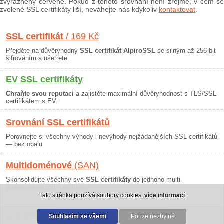
zvýrazněny červeně. Pokud z tohoto srovnání není zřejmé, v čem se
zvolené SSL certifikáty liší, neváhejte nás kdykoliv
kontaktovat
.
SSL certifikát
/ 169 Kč
Přejděte na důvěryhodný
SSL certifikát AlpiroSSL
se silným až 256-bit
šifrováním a ušetřete.
EV SSL certifikáty
Chraňte svou reputaci
a zajistěte maximální důvěryhodnost s TLS/SSL
certifikátem s EV.
Srovnání SSL certifikátů
Porovnejte si všechny výhody i nevýhody nejžádanějších SSL certifikátů
— bez obalu.
Multidoménové
(SAN)
Skonsolidujte všechny své
SSL certifikáty
do jednoho multi-
doménového SSL certifikátu!
Tato stránka používá soubory cookies.
více informací
Osobní údaje
|
Obchodní podmínky
Souhlasím se všemi
|
30 dní záruka
Pouze nezbytné