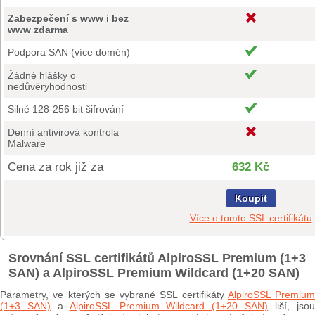
Zabezpečení s www i bez
www zdarma
Podpora SAN (více domén)
Žádné hlášky o
nedůvěryhodnosti
Silné 128-256 bit šifrování
Denní antivirová kontrola
Malware
Cena za rok již za
632 Kč
Koupit
Více o tomto SSL certifikátu
Srovnání SSL certifikátů AlpiroSSL Premium (1+3
SAN) a AlpiroSSL Premium Wildcard (1+20 SAN)
Parametry, ve kterých se vybrané SSL certifikáty
AlpiroSSL Premium
(1+3 SAN)
a
AlpiroSSL Premium Wildcard (1+20 SAN)
liší, jso