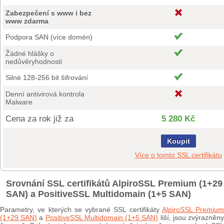
Zabezpečení s www i bez
www zdarma
Podpora SAN (více domén)
Žádné hlášky o
nedůvěryhodnosti
Silné 128-256 bit šifrování
Denní antivirová kontrola
Malware
Cena za rok již za
5 280 Kč
Koupit
Více o tomto SSL certifikátu
Srovnání SSL certifikátů AlpiroSSL Premium (1+29
SAN) a PositiveSSL Multidomain (1+5 SAN)
Parametry, ve kterých se vybrané SSL certifikáty
AlpiroSSL Premium
(1+29 SAN)
a
PositiveSSL Multidomain (1+5 SAN)
liší, jsou zvýrazněn