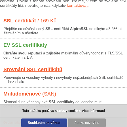
červeně. Pokud z tohoto srovnání není zřejmé, v čem se zvolené SSL
certifikáty liší, neváhejte nás kdykoliv
kontaktovat
.
SSL certifikát
/ 169 Kč
Přejděte na důvěryhodný
SSL certifikát AlpiroSSL
se silným až 256-bit
šifrováním a ušetřete.
EV SSL certifikáty
Chraňte svou reputaci
a zajistěte maximální důvěryhodnost s TLS/SSL
certifikátem s EV.
Srovnání SSL certifikátů
Porovnejte si všechny výhody i nevýhody nejžádanějších SSL certifikátů
— bez obalu.
Multidoménové
(SAN)
Skonsolidujte všechny své
SSL certifikáty
do jednoho multi-
doménového SSL certifikátu!
Tato stránka používá soubory cookies.
více informací
Osobní údaje
|
Obchodní podmínky
Souhlasím se všemi
|
30 dní záruka
Pouze nezbytné