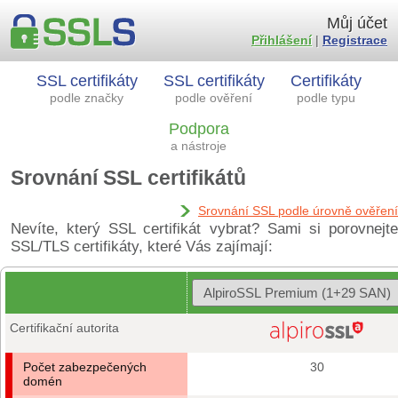
Můj účet
Přihlášení
|
Registrace
SSL certifikáty
SSL certifikáty
Certifikáty
podle značky
podle ověření
podle typu
Podpora
a nástroje
Srovnání SSL certifikátů
Srovnání SSL podle úrovně ověření
Nevíte, který SSL certifikát vybrat? Sami si porovnejte
SSL/TLS certifikáty, které Vás zajímají:
Certifikační autorita
Počet zabezpečených
30
domén