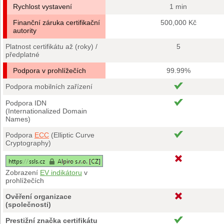
Rychlost vystavení
1 min
Finanční záruka certifikační
500,000 Kč
autority
Platnost certifikátu až (roky) /
5
předplatné
Podpora v prohlížečích
99.99%
Podpora mobilních zařízení
Podpora IDN
(Internationalized Domain
Names)
Podpora
ECC
(Elliptic Curve
Cryptography)
Zobrazení
EV indikátoru
v
prohlížečích
Ověření organizace
(společnosti)
Prestižní značka certifikátu