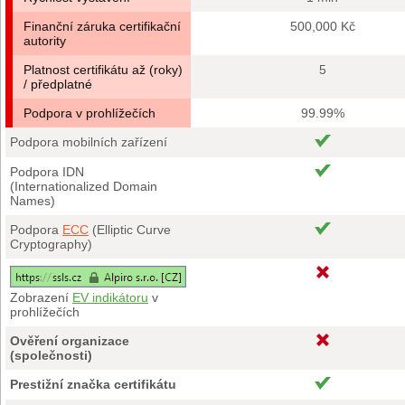
Finanční záruka certifikační
500,000 Kč
autority
Platnost certifikátu až (roky)
5
/ předplatné
Podpora v prohlížečích
99.99%
Podpora mobilních zařízení
Podpora IDN
(Internationalized Domain
Names)
Podpora
ECC
(Elliptic Curve
Cryptography)
Zobrazení
EV indikátoru
v
prohlížečích
Ověření organizace
(společnosti)
Prestižní značka certifikátu