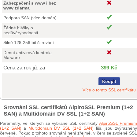
Zabezpečení s www i bez
www zdarma
Podpora SAN (více domén)
Žádné hlášky o
nedůvěryhodnosti
Silné 128-256 bit šifrování
Denní antivirová kontrola
Malware
Cena za rok již za
399 Kč
Koupit
Více o tomto SSL certifikátu
Srovnání SSL certifikátů AlpiroSSL Premium (1+2
SAN) a Multidomain DV SSL (1+2 SAN)
Parametry, ve kterých se vybrané SSL certifikáty
AlpiroSSL Premium
(1+2 SAN)
a
Multidomain DV SSL (1+2 SAN)
liší, jsou zvýrazněn
červeně. Pokud z tohoto srovnání není zřejmé, v čem se zvolené SSL