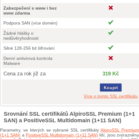
Zabezpečení s www i bez
www zdarma
Podpora SAN (více domén)
Žádné hlášky o
nedůvěryhodnosti
Silné 128-256 bit šifrování
Denní antivirová kontrola
Malware
Cena za rok již za
319 Kč
Koupit
Více o tomto SSL certifikátu
Srovnání SSL certifikátů AlpiroSSL Premium (1+1
SAN) a PositiveSSL Multidomain (1+11 SAN)
Parametry, ve kterých se vybrané SSL certifikáty
AlpiroSSL Premium
(1+1 SAN)
a
PositiveSSL Multidomain (1+11 SAN)
liší, jsou zvýrazněn