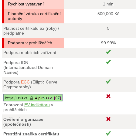
Rychlost vystavení
1 min
Finanční záruka certifikační
500,000 Kč
autority
Platnost certifikátu až (roky) /
5
předplatné
Podpora v prohlížečích
99.99%
Podpora mobilních zařízení
Podpora IDN
(Internationalized Domain
Names)
Podpora
ECC
(Elliptic Curve
Cryptography)
Zobrazení
EV indikátoru
v
prohlížečích
Ověření organizace
(společnosti)
Prestižní značka certifikátu