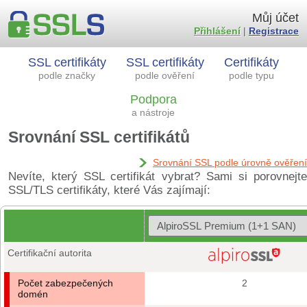
Můj účet
Přihlášení
|
Registrace
SSL certifikáty
SSL certifikáty
Certifikáty
podle značky
podle ověření
podle typu
Podpora
a nástroje
Srovnání SSL certifikátů
Srovnání SSL podle úrovně ověření
Nevíte, který SSL certifikát vybrat? Sami si porovnejte
SSL/TLS certifikáty, které Vás zajímají:
Certifikační autorita
Počet zabezpečených
2
domén