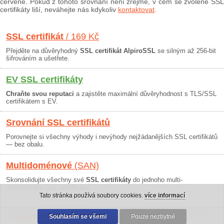
červeně. Pokud z tohoto srovnání není zřejmé, v čem se zvolené SSL
certifikáty liší, neváhejte nás kdykoliv
kontaktovat
.
SSL certifikát
/ 169 Kč
Přejděte na důvěryhodný
SSL certifikát AlpiroSSL
se silným až 256-bit
šifrováním a ušetřete.
EV SSL certifikáty
Chraňte svou reputaci
a zajistěte maximální důvěryhodnost s TLS/SSL
certifikátem s EV.
Srovnání SSL certifikátů
Porovnejte si všechny výhody i nevýhody nejžádanějších SSL certifikátů
— bez obalu.
Multidoménové
(SAN)
Skonsolidujte všechny své
SSL certifikáty
do jednoho multi-
doménového SSL certifikátu!
Tato stránka používá soubory cookies.
více informací
Osobní údaje
|
Obchodní podmínky
Souhlasím se všemi
|
30 dní záruka
Pouze nezbytné