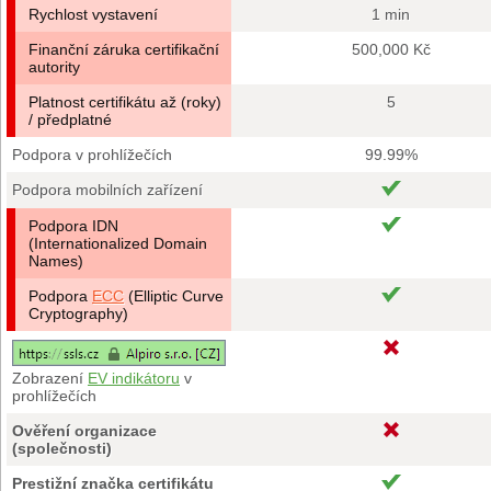
Rychlost vystavení
1 min
Finanční záruka certifikační
500,000 Kč
autority
Platnost certifikátu až (roky)
5
/ předplatné
Podpora v prohlížečích
99.99%
Podpora mobilních zařízení
Podpora IDN
(Internationalized Domain
Names)
Podpora
ECC
(Elliptic Curve
Cryptography)
Zobrazení
EV indikátoru
v
prohlížečích
Ověření organizace
(společnosti)
Prestižní značka certifikátu