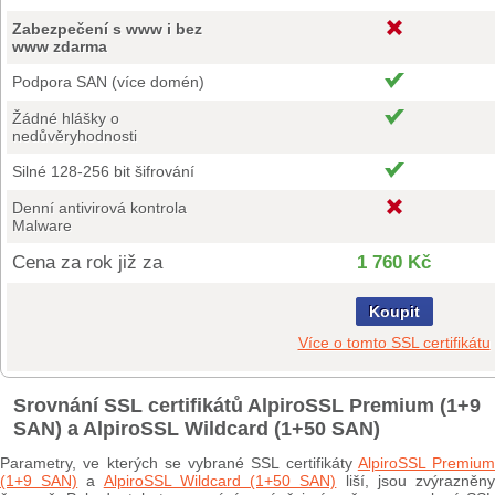
Zabezpečení s www i bez
www zdarma
Podpora SAN (více domén)
Žádné hlášky o
nedůvěryhodnosti
Silné 128-256 bit šifrování
Denní antivirová kontrola
Malware
Cena za rok již za
1 760 Kč
Koupit
Více o tomto SSL certifikátu
Srovnání SSL certifikátů AlpiroSSL Premium (1+9
SAN) a AlpiroSSL Wildcard (1+50 SAN)
Parametry, ve kterých se vybrané SSL certifikáty
AlpiroSSL Premium
(1+9 SAN)
a
AlpiroSSL Wildcard (1+50 SAN)
liší, jsou zvýrazněn