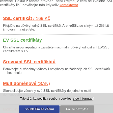
červeně. Pokud z tohoto srovnání není zřejmé, v čem se zvolené SSL
certifikáty liší, neváhejte nás kdykoliv
kontaktovat
.
SSL certifikát
/ 169 Kč
Přejděte na důvěryhodný
SSL certifikát AlpiroSSL
se silným až 256-bit
šifrováním a ušetřete.
EV SSL certifikáty
Chraňte svou reputaci
a zajistěte maximální důvěryhodnost s TLS/SSL
certifikátem s EV.
Srovnání SSL certifikátů
Porovnejte si všechny výhody i nevýhody nejžádanějších SSL certifikátů
— bez obalu.
Multidoménové
(SAN)
Skonsolidujte všechny své
SSL certifikáty
do jednoho multi-
doménového SSL certifikátu!
Tato stránka používá soubory cookies.
více informací
Osobní údaje
|
Obchodní podmínky
Souhlasím se všemi
|
30 dní záruka
Pouze nezbytné