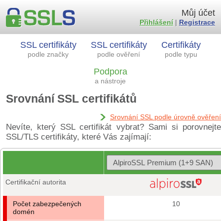
Můj účet
Přihlášení
|
Registrace
SSL certifikáty
SSL certifikáty
Certifikáty
podle značky
podle ověření
podle typu
Podpora
a nástroje
Srovnání SSL certifikátů
Srovnání SSL podle úrovně ověření
Nevíte, který SSL certifikát vybrat? Sami si porovnejte
SSL/TLS certifikáty, které Vás zajímají:
Certifikační autorita
Počet zabezpečených
10
domén