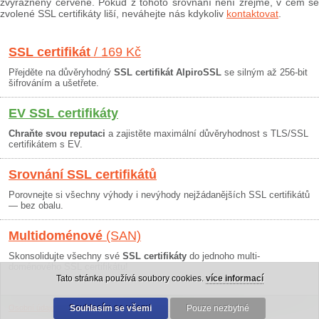
zvýrazněny červeně. Pokud z tohoto srovnání není zřejmé, v čem se
zvolené SSL certifikáty liší, neváhejte nás kdykoliv
kontaktovat
.
SSL certifikát
/ 169 Kč
Přejděte na důvěryhodný
SSL certifikát AlpiroSSL
se silným až 256-bit
šifrováním a ušetřete.
EV SSL certifikáty
Chraňte svou reputaci
a zajistěte maximální důvěryhodnost s TLS/SSL
certifikátem s EV.
Srovnání SSL certifikátů
Porovnejte si všechny výhody i nevýhody nejžádanějších SSL certifikátů
— bez obalu.
Multidoménové
(SAN)
Skonsolidujte všechny své
SSL certifikáty
do jednoho multi-
doménového SSL certifikátu!
Tato stránka používá soubory cookies.
více informací
Osobní údaje
|
Obchodní podmínky
Souhlasím se všemi
|
30 dní záruka
Pouze nezbytné