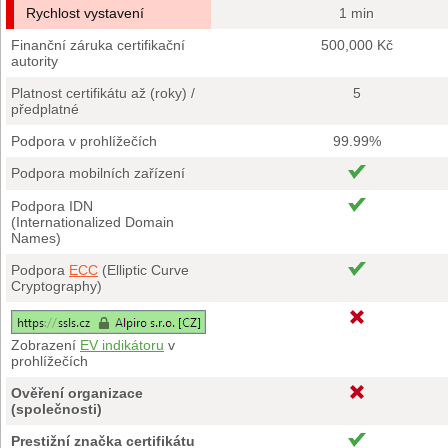
Rychlost vystavení
1 min
Finanční záruka certifikační
500,000 Kč
autority
Platnost certifikátu až (roky) /
5
předplatné
Podpora v prohlížečích
99.99%
Podpora mobilních zařízení
Podpora IDN
(Internationalized Domain
Names)
Podpora
ECC
(Elliptic Curve
Cryptography)
Zobrazení
EV indikátoru
v
prohlížečích
Ověření organizace
(společnosti)
Prestižní značka certifikátu