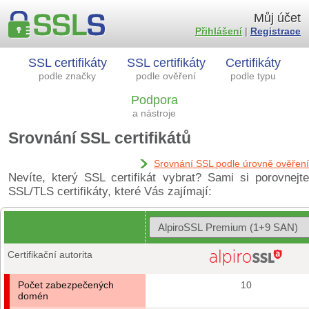
Můj účet
Přihlášení
|
Registrace
SSL certifikáty
SSL certifikáty
Certifikáty
podle značky
podle ověření
podle typu
Podpora
a nástroje
Srovnání SSL certifikátů
Srovnání SSL podle úrovně ověření
Nevíte, který SSL certifikát vybrat? Sami si porovnejte
SSL/TLS certifikáty, které Vás zajímají:
Certifikační autorita
Počet zabezpečených
10
domén