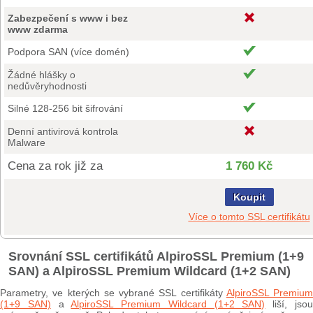
Zabezpečení s www i bez
www zdarma
Podpora SAN (více domén)
Žádné hlášky o
nedůvěryhodnosti
Silné 128-256 bit šifrování
Denní antivirová kontrola
Malware
Cena za rok již za
1 760 Kč
Koupit
Více o tomto SSL certifikátu
Srovnání SSL certifikátů AlpiroSSL Premium (1+9
SAN) a AlpiroSSL Premium Wildcard (1+2 SAN)
Parametry, ve kterých se vybrané SSL certifikáty
AlpiroSSL Premium
(1+9 SAN)
a
AlpiroSSL Premium Wildcard (1+2 SAN)
liší, jso