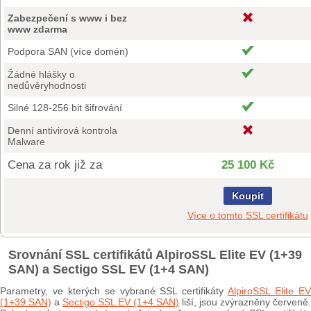
Zabezpečení s www i bez
www zdarma
Podpora SAN (více domén)
Žádné hlášky o
nedůvěryhodnosti
Silné 128-256 bit šifrování
Denní antivirová kontrola
Malware
Cena za rok již za
25 100 Kč
Koupit
Více o tomto SSL certifikátu
Srovnání SSL certifikátů AlpiroSSL Elite EV (1+39
SAN) a Sectigo SSL EV (1+4 SAN)
Parametry, ve kterých se vybrané SSL certifikáty
AlpiroSSL Elite E
(1+39 SAN)
a
Sectigo SSL EV (1+4 SAN)
liší, jsou zvýrazněny červeně.