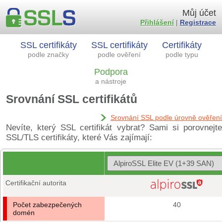
Můj účet
Přihlášení
|
Registrace
SSL certifikáty
SSL certifikáty
Certifikáty
podle značky
podle ověření
podle typu
Podpora
a nástroje
Srovnání SSL certifikátů
Srovnání SSL podle úrovně ověření
Nevíte, který SSL certifikát vybrat? Sami si porovnejte
SSL/TLS certifikáty, které Vás zajímají:
Certifikační autorita
Počet zabezpečených
40
domén