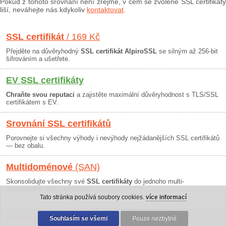
Pokud z tohoto srovnání není zřejmé, v čem se zvolené SSL certifikáty
liší, neváhejte nás kdykoliv
kontaktovat
.
SSL certifikát
/ 169 Kč
Přejděte na důvěryhodný
SSL certifikát AlpiroSSL
se silným až 256-bit
šifrováním a ušetřete.
EV SSL certifikáty
Chraňte svou reputaci
a zajistěte maximální důvěryhodnost s TLS/SSL
certifikátem s EV.
Srovnání SSL certifikátů
Porovnejte si všechny výhody i nevýhody nejžádanějších SSL certifikátů
— bez obalu.
Multidoménové
(SAN)
Skonsolidujte všechny své
SSL certifikáty
do jednoho multi-
doménového SSL certifikátu!
Tato stránka používá soubory cookies.
více informací
Osobní údaje
|
Obchodní podmínky
Souhlasím se všemi
|
30 dní záruka
Pouze nezbytné