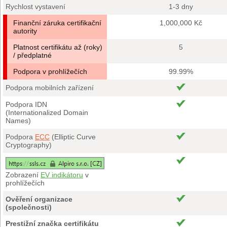
Rychlost vystavení
1-3 dny
Finanční záruka certifikační
1,000,000 Kč
autority
Platnost certifikátu až (roky)
5
/ předplatné
Podpora v prohlížečích
99.99%
Podpora mobilních zařízení
Podpora IDN
(Internationalized Domain
Names)
Podpora
ECC
(Elliptic Curve
Cryptography)
Zobrazení
EV indikátoru
v
prohlížečích
Ověření organizace
(společnosti)
Prestižní značka certifikátu