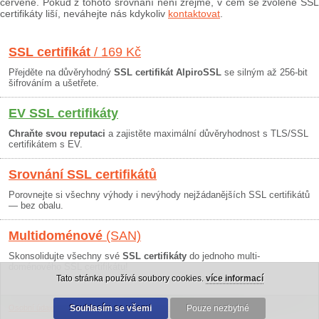
červeně. Pokud z tohoto srovnání není zřejmé, v čem se zvolené SSL
certifikáty liší, neváhejte nás kdykoliv
kontaktovat
.
SSL certifikát
/ 169 Kč
Přejděte na důvěryhodný
SSL certifikát AlpiroSSL
se silným až 256-bit
šifrováním a ušetřete.
EV SSL certifikáty
Chraňte svou reputaci
a zajistěte maximální důvěryhodnost s TLS/SSL
certifikátem s EV.
Srovnání SSL certifikátů
Porovnejte si všechny výhody i nevýhody nejžádanějších SSL certifikátů
— bez obalu.
Multidoménové
(SAN)
Skonsolidujte všechny své
SSL certifikáty
do jednoho multi-
doménového SSL certifikátu!
Tato stránka používá soubory cookies.
více informací
Osobní údaje
|
Obchodní podmínky
Souhlasím se všemi
|
30 dní záruka
Pouze nezbytné