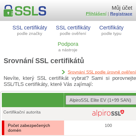
Můj účet
Přihlášení
|
Registrace
SSL certifikáty
SSL certifikáty
Certifikáty
podle značky
podle ověření
podle typu
Podpora
a nástroje
Srovnání SSL certifikátů
Srovnání SSL podle úrovně ověření
Nevíte, který SSL certifikát vybrat? Sami si porovnejte
SSL/TLS certifikáty, které Vás zajímají:
Certifikační autorita
Počet zabezpečených
100
domén