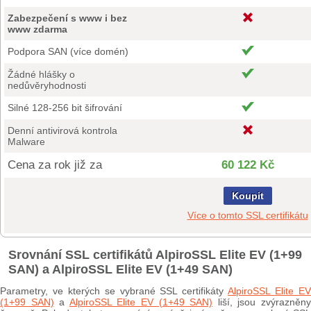
Zabezpečení s www i bez
www zdarma
Podpora SAN (více domén)
Žádné hlášky o
nedůvěryhodnosti
Silné 128-256 bit šifrování
Denní antivirová kontrola
Malware
Cena za rok již za
60 122 Kč
Koupit
Více o tomto SSL certifikátu
Srovnání SSL certifikátů AlpiroSSL Elite EV (1+99
SAN) a AlpiroSSL Elite EV (1+49 SAN)
Parametry, ve kterých se vybrané SSL certifikáty
AlpiroSSL Elite E
(1+99 SAN)
a
AlpiroSSL Elite EV (1+49 SAN)
liší, jsou zvýrazněn