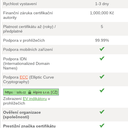
Rychlost vystavení
1-3 dny
Finanční záruka certifikační
1,000,000 Kč
autority
Platnost certifikátu až (roky) /
5
předplatné
Podpora v prohlížečích
99.99%
Podpora mobilních zařízení
Podpora IDN
(Internationalized Domain
Names)
Podpora
ECC
(Elliptic Curve
Cryptography)
Zobrazení
EV indikátoru
v
prohlížečích
Ověření organizace
(společnosti)
Prestižní značka certifikátu