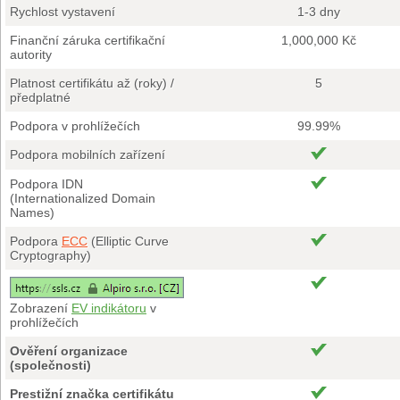
Rychlost vystavení
1-3 dny
Finanční záruka certifikační
1,000,000 Kč
autority
Platnost certifikátu až (roky) /
5
předplatné
Podpora v prohlížečích
99.99%
Podpora mobilních zařízení
Podpora IDN
(Internationalized Domain
Names)
Podpora
ECC
(Elliptic Curve
Cryptography)
Zobrazení
EV indikátoru
v
prohlížečích
Ověření organizace
(společnosti)
Prestižní značka certifikátu