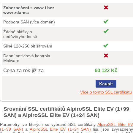
Zabezpečení s www i bez
www zdarma
Podpora SAN (více domén)
Žádné hlášky o
nedůvěryhodnosti
Silné 128-256 bit šifrování
Denní antivirová kontrola
Malware
Cena za rok již za
60 122 Kč
Koupit
Více o tomto SSL certifikátu
Srovnání SSL certifikátů AlpiroSSL Elite EV (1+99
SAN) a AlpiroSSL Elite EV (1+24 SAN)
Parametry, ve kterých se vybrané SSL certifikáty
AlpiroSSL Elite E
(1+99 SAN)
a
AlpiroSSL Elite EV (1+24 SAN)
liší, jsou zvýrazněn