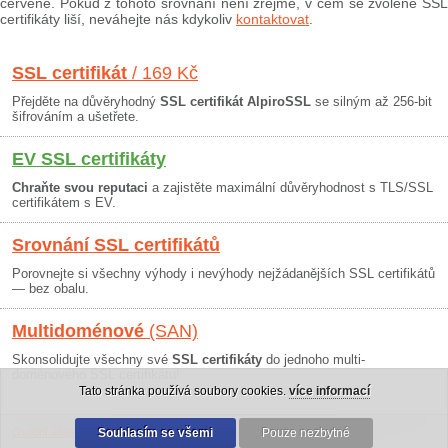
červeně. Pokud z tohoto srovnání není zřejmé, v čem se zvolené SSL
certifikáty liší, neváhejte nás kdykoliv
kontaktovat
.
SSL certifikát
/ 169 Kč
Přejděte na důvěryhodný
SSL certifikát AlpiroSSL
se silným až 256-bit
šifrováním a ušetřete.
EV SSL certifikáty
Chraňte svou reputaci
a zajistěte maximální důvěryhodnost s TLS/SSL
certifikátem s EV.
Srovnání SSL certifikátů
Porovnejte si všechny výhody i nevýhody nejžádanějších SSL certifikátů
— bez obalu.
Multidoménové
(SAN)
Skonsolidujte všechny své
SSL certifikáty
do jednoho multi-
doménového SSL certifikátu!
Tato stránka používá soubory cookies.
více informací
Osobní údaje
|
Obchodní podmínky
Souhlasím se všemi
|
30 dní záruka
Pouze nezbytné