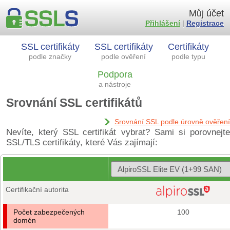
Můj účet
Přihlášení
|
Registrace
SSL certifikáty
SSL certifikáty
Certifikáty
podle značky
podle ověření
podle typu
Podpora
a nástroje
Srovnání SSL certifikátů
Srovnání SSL podle úrovně ověření
Nevíte, který SSL certifikát vybrat? Sami si porovnejte
SSL/TLS certifikáty, které Vás zajímají:
Certifikační autorita
Počet zabezpečených
100
domén