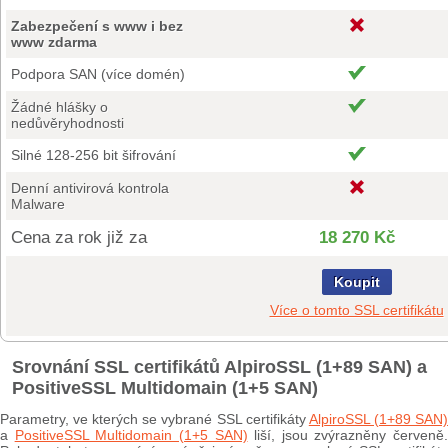
Zabezpečení s www i bez
www zdarma
Podpora SAN (více domén)
Žádné hlášky o
nedůvěryhodnosti
Silné 128-256 bit šifrování
Denní antivirová kontrola
Malware
Cena za rok již za
18 270 Kč
Koupit
Více o tomto SSL certifikátu
Srovnání SSL certifikátů AlpiroSSL (1+89 SAN) a
PositiveSSL Multidomain (1+5 SAN)
Parametry, ve kterých se vybrané SSL certifikáty
AlpiroSSL (1+89 SAN
a
PositiveSSL Multidomain (1+5 SAN)
liší, jsou zvýrazněny červeně.