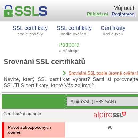
Můj účet
Přihlášení
|
Registrace
SSL certifikáty
SSL certifikáty
Certifikáty
podle značky
podle ověření
podle typu
Podpora
a nástroje
Srovnání SSL certifikátů
Srovnání SSL podle úrovně ověření
Nevíte, který SSL certifikát vybrat? Sami si porovnejte
SSL/TLS certifikáty, které Vás zajímají:
Certifikační autorita
Počet zabezpečených
90
domén