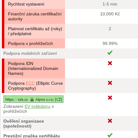
Rychlost vystavení
1-5 min
Finanční záruka certifikační
10,000 Kč
autority
Platnost certifikátu až (roky)
2
/ předplatné
Podpora v prohlížečích
99.99%
Podpora mobilních zařízení
Podpora IDN
(Internationalized Domain
Names)
Podpora
ECC
(Elliptic Curve
Cryptography)
Zobrazení
EV indikátoru
v
prohlížečích
Ověření organizace
(společnosti)
Prestižní značka certifikátu