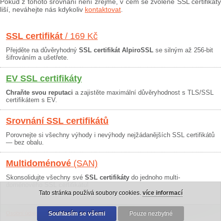
Pokud z tohoto srovnání není zřejmé, v čem se zvolené SSL certifikáty
liší, neváhejte nás kdykoliv
kontaktovat
.
SSL certifikát
/ 169 Kč
Přejděte na důvěryhodný
SSL certifikát AlpiroSSL
se silným až 256-bit
šifrováním a ušetřete.
EV SSL certifikáty
Chraňte svou reputaci
a zajistěte maximální důvěryhodnost s TLS/SSL
certifikátem s EV.
Srovnání SSL certifikátů
Porovnejte si všechny výhody i nevýhody nejžádanějších SSL certifikátů
— bez obalu.
Multidoménové
(SAN)
Skonsolidujte všechny své
SSL certifikáty
do jednoho multi-
doménového SSL certifikátu!
Tato stránka používá soubory cookies.
více informací
Osobní údaje
|
Obchodní podmínky
Souhlasím se všemi
|
30 dní záruka
Pouze nezbytné