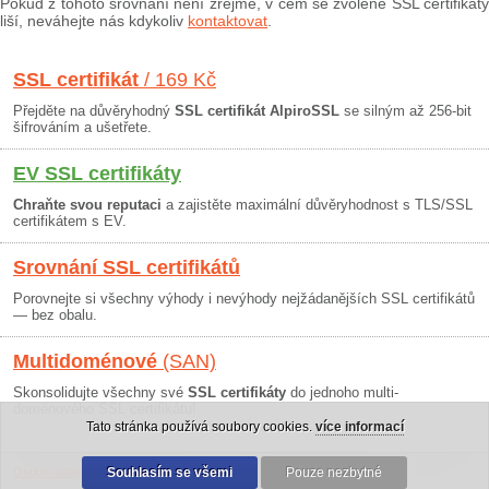
Pokud z tohoto srovnání není zřejmé, v čem se zvolené SSL certifikáty
liší, neváhejte nás kdykoliv
kontaktovat
.
SSL certifikát
/ 169 Kč
Přejděte na důvěryhodný
SSL certifikát AlpiroSSL
se silným až 256-bit
šifrováním a ušetřete.
EV SSL certifikáty
Chraňte svou reputaci
a zajistěte maximální důvěryhodnost s TLS/SSL
certifikátem s EV.
Srovnání SSL certifikátů
Porovnejte si všechny výhody i nevýhody nejžádanějších SSL certifikátů
— bez obalu.
Multidoménové
(SAN)
Skonsolidujte všechny své
SSL certifikáty
do jednoho multi-
doménového SSL certifikátu!
Tato stránka používá soubory cookies.
více informací
Osobní údaje
|
Obchodní podmínky
Souhlasím se všemi
|
30 dní záruka
Pouze nezbytné