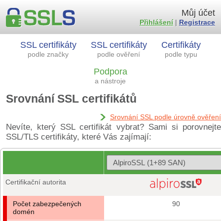
Můj účet
Přihlášení
|
Registrace
SSL certifikáty
SSL certifikáty
Certifikáty
podle značky
podle ověření
podle typu
Podpora
a nástroje
Srovnání SSL certifikátů
Srovnání SSL podle úrovně ověření
Nevíte, který SSL certifikát vybrat? Sami si porovnejte
SSL/TLS certifikáty, které Vás zajímají:
Certifikační autorita
Počet zabezpečených
90
domén