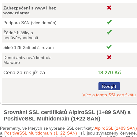
Zabezpečení s www i bez
www zdarma
Podpora SAN (více domén)
Žádné hlášky o
nedůvěryhodnosti
Silné 128-256 bit šifrování
Denní antivirová kontrola
Malware
Cena za rok již za
18 270 Kč
Koupit
Více o tomto SSL certifikátu
Srovnání SSL certifikátů AlpiroSSL (1+89 SAN) a
PositiveSSL Multidomain (1+22 SAN)
Parametry, ve kterých se vybrané SSL certifikáty
AlpiroSSL (1+89 SAN
a
PositiveSSL Multidomain (1+22 SAN)
liší, jsou zvýrazněny červeně.