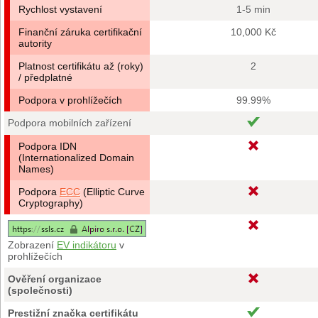
Rychlost vystavení
1-5 min
Finanční záruka certifikační
10,000 Kč
autority
Platnost certifikátu až (roky)
2
/ předplatné
Podpora v prohlížečích
99.99%
Podpora mobilních zařízení
Podpora IDN
(Internationalized Domain
Names)
Podpora
ECC
(Elliptic Curve
Cryptography)
Zobrazení
EV indikátoru
v
prohlížečích
Ověření organizace
(společnosti)
Prestižní značka certifikátu