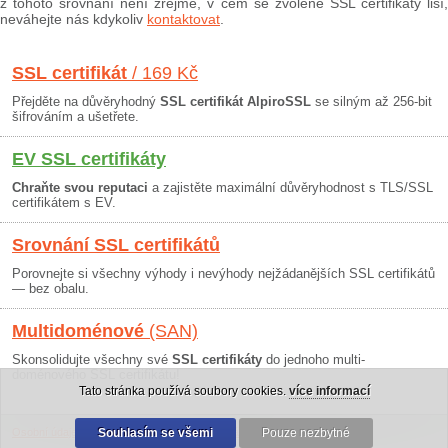
z tohoto srovnání není zřejmé, v čem se zvolené SSL certifikáty liší,
neváhejte nás kdykoliv
kontaktovat
.
SSL certifikát
/ 169 Kč
Přejděte na důvěryhodný
SSL certifikát AlpiroSSL
se silným až 256-bit
šifrováním a ušetřete.
EV SSL certifikáty
Chraňte svou reputaci
a zajistěte maximální důvěryhodnost s TLS/SSL
certifikátem s EV.
Srovnání SSL certifikátů
Porovnejte si všechny výhody i nevýhody nejžádanějších SSL certifikátů
— bez obalu.
Multidoménové
(SAN)
Skonsolidujte všechny své
SSL certifikáty
do jednoho multi-
doménového SSL certifikátu!
Tato stránka používá soubory cookies.
více informací
Osobní údaje
|
Obchodní podmínky
Souhlasím se všemi
|
30 dní záruka
Pouze nezbytné