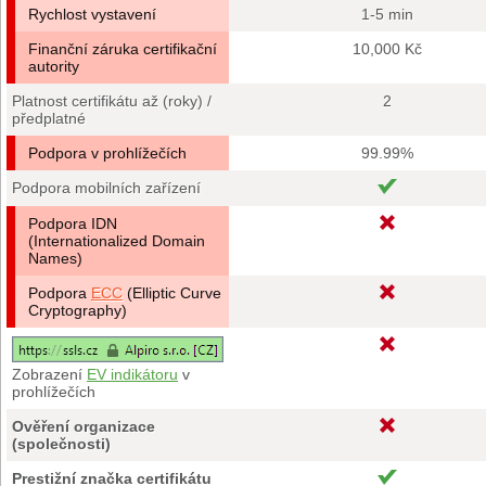
Rychlost vystavení
1-5 min
Finanční záruka certifikační
10,000 Kč
autority
Platnost certifikátu až (roky) /
2
předplatné
Podpora v prohlížečích
99.99%
Podpora mobilních zařízení
Podpora IDN
(Internationalized Domain
Names)
Podpora
ECC
(Elliptic Curve
Cryptography)
Zobrazení
EV indikátoru
v
prohlížečích
Ověření organizace
(společnosti)
Prestižní značka certifikátu