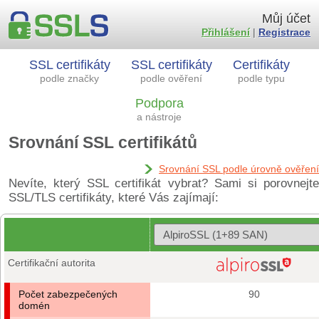
Můj účet
Přihlášení
|
Registrace
SSL certifikáty
SSL certifikáty
Certifikáty
podle značky
podle ověření
podle typu
Podpora
a nástroje
Srovnání SSL certifikátů
Srovnání SSL podle úrovně ověření
Nevíte, který SSL certifikát vybrat? Sami si porovnejte
SSL/TLS certifikáty, které Vás zajímají:
Certifikační autorita
Počet zabezpečených
90
domén