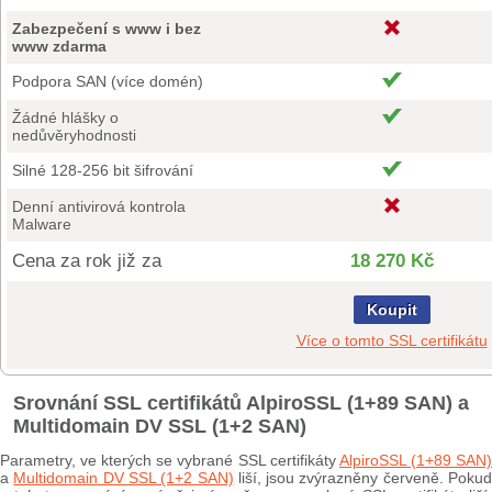
Zabezpečení s www i bez
www zdarma
Podpora SAN (více domén)
Žádné hlášky o
nedůvěryhodnosti
Silné 128-256 bit šifrování
Denní antivirová kontrola
Malware
Cena za rok již za
18 270 Kč
Koupit
Více o tomto SSL certifikátu
Srovnání SSL certifikátů AlpiroSSL (1+89 SAN) a
Multidomain DV SSL (1+2 SAN)
Parametry, ve kterých se vybrané SSL certifikáty
AlpiroSSL (1+89 SAN
a
Multidomain DV SSL (1+2 SAN)
liší, jsou zvýrazněny červeně. Poku