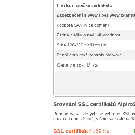
Prestižní značka certifikátu
Zabezpečení s www i bez www zdarm
Podpora SAN (více domén)
Žádné hlášky o nedůvěryhodnosti
Silné 128-256 bit šifrování
Denní antivirová kontrola Malware
Cena za rok již za
Srovnání SSL certifikátů Alpi
Parametry, ve kterých se vybrané SSL ce
srovnání není zřejmé, v čem se zvolené SSL 
SSL certifikát
/ 169 Kč