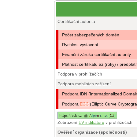
Certifikační autorita
Počet zabezpečených domén
Rychlost vystavení
Finanční záruka certifikační autority
Platnost certifikátu až (roky) / předplat
Podpora v prohlížečích
Podpora mobilních zařízení
Podpora IDN (Internationalized Doma
Podpora
ECC
(Elliptic Curve Cryptogr
Zobrazení
EV indikátoru
v prohlížečích
Ověření organizace (společnosti)