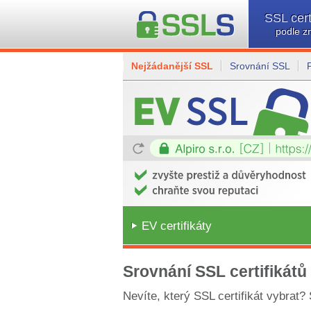
SSL cert
podle z
Nejžádanější SSL
Srovnání SSL
EV certifikáty
Srovnání SSL certifikátů
Nevíte, který SSL certifikát vybrat?