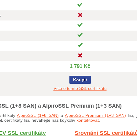
a
1 791 Kč
Koupit
Více o tomto SSL certifikátu
roSSL (1+8 SAN) a AlpiroSSL Premium (1+3 SAN)
rtifikáty
AlpiroSSL (1+8 SAN)
a
AlpiroSSL Premium (1+3 SAN)
liší,
certifikáty liší, neváhejte nás kdykoliv
kontaktovat
.
EV SSL certifikáty
Srovnání SSL certifikát