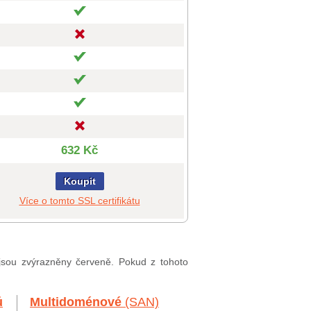
632 Kč
Koupit
Více o tomto SSL certifikátu
 jsou zvýrazněny červeně. Pokud z tohoto
ů
Multidoménové
(SAN)