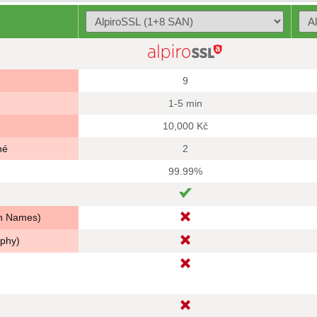
9
1-5 min
10,000 Kč
né
2
99.99%
in Names)
aphy)