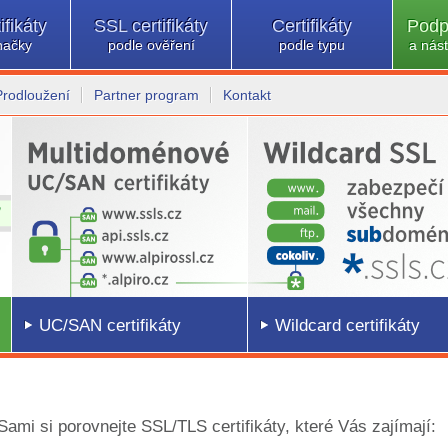
ifikáty
SSL certifikáty
Certifikáty
Podp
načky
podle ověření
podle typu
a nást
Prodloužení
Partner program
Kontakt
UC/SAN certifikáty
Wildcard certifikáty
 Sami si porovnejte SSL/TLS certifikáty, které Vás zajímají: