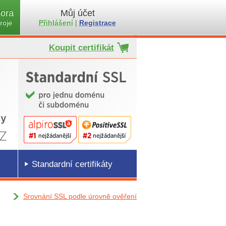
ora
Můj účet
roje
Přihlášení
|
Registrace
Koupit certifikát
Standardní certifikáty
Srovnání SSL podle úrovně ověření