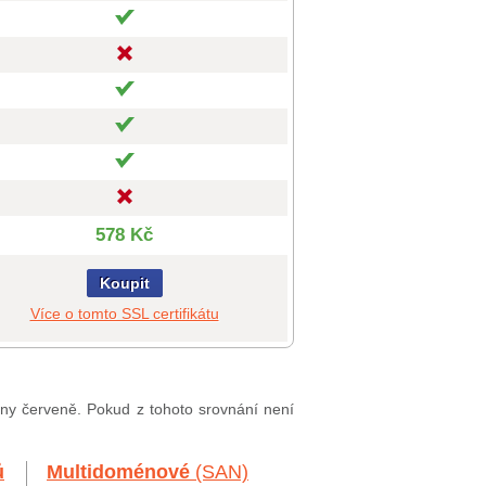
578 Kč
Koupit
Více o tomto SSL certifikátu
ěny červeně. Pokud z tohoto srovnání není
ů
Multidoménové
(SAN)