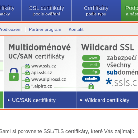
ifikáty
SSL certifikáty
Certifikáty
Podp
načky
podle ověření
podle typu
a nást
Prodloužení
Partner program
Kontakt
UC/SAN certifikáty
Wildcard certifikáty
 Sami si porovnejte SSL/TLS certifikáty, které Vás zajímají: