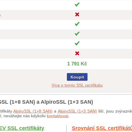
a
1 791 Kč
Koupit
Více o tomto SSL certifikátu
oSSL (1+8 SAN) a AlpiroSSL (1+3 SAN)
ifikáty
AlpiroSSL (1+8 SAN)
a
AlpiroSSL (1+3 SAN)
liší, jsou zvýrazn
ší, neváhejte nás kdykoliv
kontaktovat
.
EV SSL certifikáty
Srovnání SSL certifikát