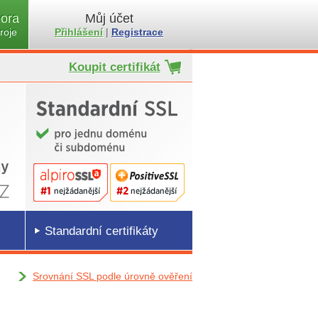
ora
Můj účet
roje
Přihlášení
|
Registrace
Koupit certifikát
Standardní certifikáty
Srovnání SSL podle úrovně ověření