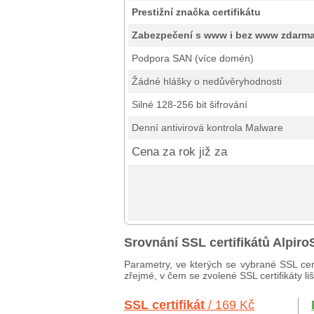
Prestižní značka certifikátu
Zabezpečení s www i bez www zdarm
Podpora SAN (více domén)
Žádné hlášky o nedůvěryhodnosti
Silné 128-256 bit šifrování
Denní antivirová kontrola Malware
Cena za rok již za
Srovnání SSL certifikátů Alpir
Parametry, ve kterých se vybrané SSL cert
zřejmé, v čem se zvolené SSL certifikáty li
SSL certifikát
/ 169 Kč