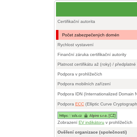
Certifikační autorita
Počet zabezpečených domén
Rychlost vystavení
Finanční záruka certifikační autority
Platnost certifikátu až (roky) / předplatné
Podpora v prohlížečích
Podpora mobilních zařízení
Podpora IDN (Internationalized Domain
Podpora
ECC
(Elliptic Curve Cryptograp
Zobrazení
EV indikátoru
v prohlížečích
Ověření organizace (společnosti)