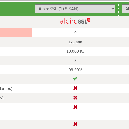
9
1-5 min
10,000 Kč
2
99.99%
 Names)
hy)