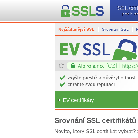
SSL cert
podle z
Nejžádanější SSL
Srovnání SSL
EV certifikáty
Srovnání SSL certifikátů
Nevíte, který SSL certifikát vybrat?