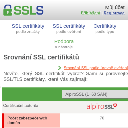
Můj účet
Přihlášení
|
Registrace
SSL certifikáty
SSL certifikáty
Certifikáty
podle značky
podle ověření
podle typu
Podpora
a nástroje
Srovnání SSL certifikátů
Srovnání SSL podle úrovně ověření
Nevíte, který SSL certifikát vybrat? Sami si porovnejte
SSL/TLS certifikáty, které Vás zajímají:
Certifikační autorita
Počet zabezpečených
70
domén