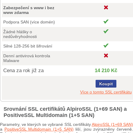
Zabezpečení s www i bez
www zdarma
Podpora SAN (více domén)
Žádné hlášky o
nedůvěryhodnosti
Silné 128-256 bit šifrování
Denní antivirová kontrola
Malware
Cena za rok již za
14 210 Kč
Koupit
Více o tomto SSL certifikátu
Srovnání SSL certifikátů AlpiroSSL (1+69 SAN) a
PositiveSSL Multidomain (1+5 SAN)
Parametry, ve kterých se vybrané SSL certifikáty
AlpiroSSL (1+69 SAN
a
PositiveSSL Multidomain (1+5 SAN)
liší, jsou zvýrazněny červeně.