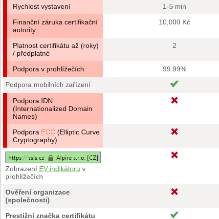
Rychlost vystavení
1-5 min
Finanční záruka certifikační
10,000 Kč
autority
Platnost certifikátu až (roky)
2
/ předplatné
Podpora v prohlížečích
99.99%
Podpora mobilních zařízení
Podpora IDN
(Internationalized Domain
Names)
Podpora
ECC
(Elliptic Curve
Cryptography)
Zobrazení
EV indikátoru
v
prohlížečích
Ověření organizace
(společnosti)
Prestižní značka certifikátu