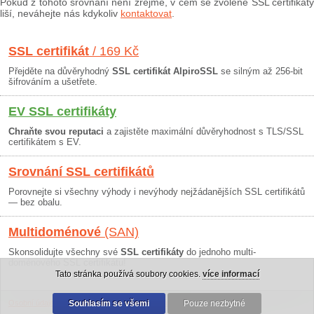
Pokud z tohoto srovnání není zřejmé, v čem se zvolené SSL certifikáty
liší, neváhejte nás kdykoliv
kontaktovat
.
SSL certifikát
/ 169 Kč
Přejděte na důvěryhodný
SSL certifikát AlpiroSSL
se silným až 256-bit
šifrováním a ušetřete.
EV SSL certifikáty
Chraňte svou reputaci
a zajistěte maximální důvěryhodnost s TLS/SSL
certifikátem s EV.
Srovnání SSL certifikátů
Porovnejte si všechny výhody i nevýhody nejžádanějších SSL certifikátů
— bez obalu.
Multidoménové
(SAN)
Skonsolidujte všechny své
SSL certifikáty
do jednoho multi-
doménového SSL certifikátu!
Tato stránka používá soubory cookies.
více informací
Osobní údaje
|
Obchodní podmínky
Souhlasím se všemi
|
30 dní záruka
Pouze nezbytné