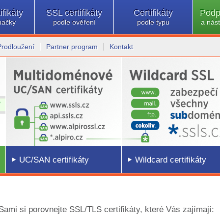
ifikáty
SSL certifikáty
Certifikáty
Podp
načky
podle ověření
podle typu
a nást
Prodloužení
Partner program
Kontakt
UC/SAN certifikáty
Wildcard certifikáty
 Sami si porovnejte SSL/TLS certifikáty, které Vás zajímají: