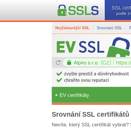
SSL cert
podle z
Nejžádanější SSL
Srovnání SSL
EV certifikáty
Srovnání SSL certifikátů
Nevíte, který SSL certifikát vybrat?