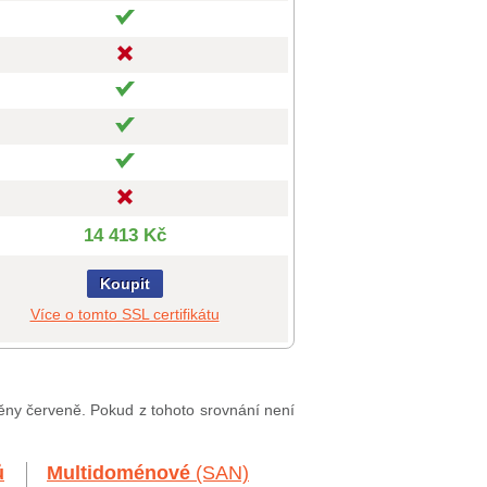
14 413 Kč
Koupit
Více o tomto SSL certifikátu
něny červeně. Pokud z tohoto srovnání není
ů
Multidoménové
(SAN)