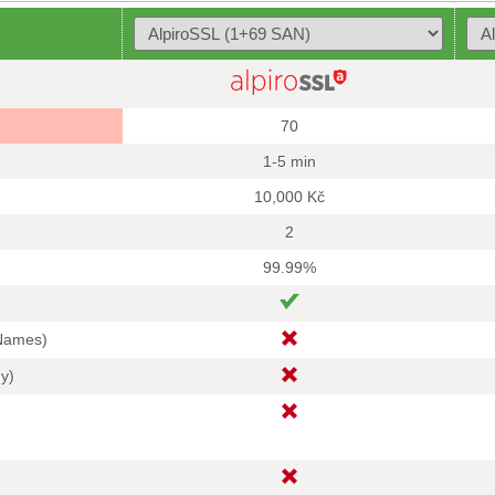
70
1-5 min
10,000 Kč
2
99.99%
 Names)
hy)