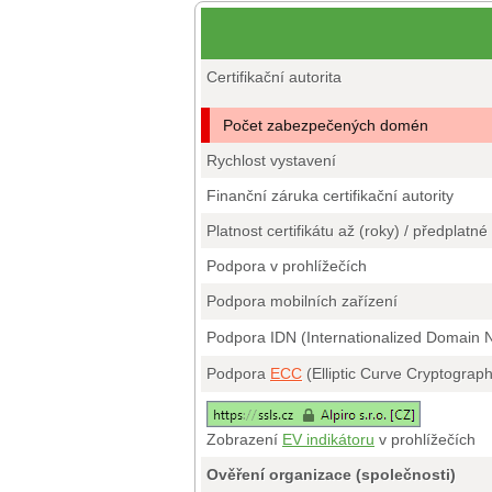
Certifikační autorita
Počet zabezpečených domén
Rychlost vystavení
Finanční záruka certifikační autority
Platnost certifikátu až (roky) / předplatné
Podpora v prohlížečích
Podpora mobilních zařízení
Podpora IDN (Internationalized Domain
Podpora
ECC
(Elliptic Curve Cryptograp
Zobrazení
EV indikátoru
v prohlížečích
Ověření organizace (společnosti)