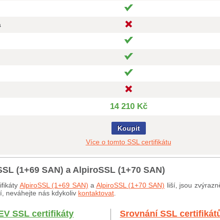
a
14 210 Kč
Koupit
Více o tomto SSL certifikátu
oSSL (1+69 SAN) a AlpiroSSL (1+70 SAN)
ifikáty
AlpiroSSL (1+69 SAN)
a
AlpiroSSL (1+70 SAN)
liší, jsou zvýraz
ší, neváhejte nás kdykoliv
kontaktovat
.
EV SSL certifikáty
Srovnání SSL certifikát