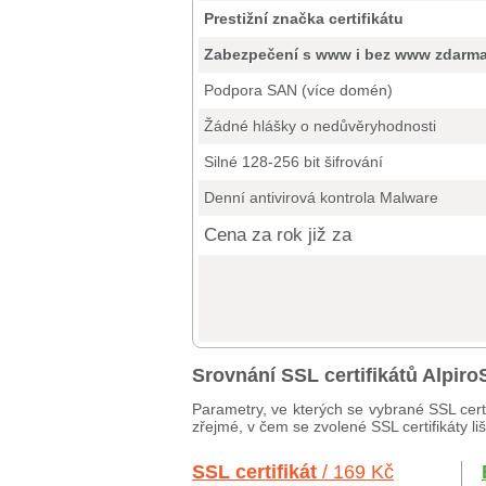
Prestižní značka certifikátu
Zabezpečení s www i bez www zdarm
Podpora SAN (více domén)
Žádné hlášky o nedůvěryhodnosti
Silné 128-256 bit šifrování
Denní antivirová kontrola Malware
Cena za rok již za
Srovnání SSL certifikátů Alpir
Parametry, ve kterých se vybrané SSL cert
zřejmé, v čem se zvolené SSL certifikáty li
SSL certifikát
/ 169 Kč