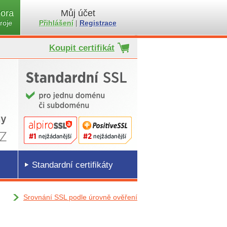
ora
Můj účet
roje
Přihlášení
|
Registrace
Koupit certifikát
Standardní certifikáty
Srovnání SSL podle úrovně ověření