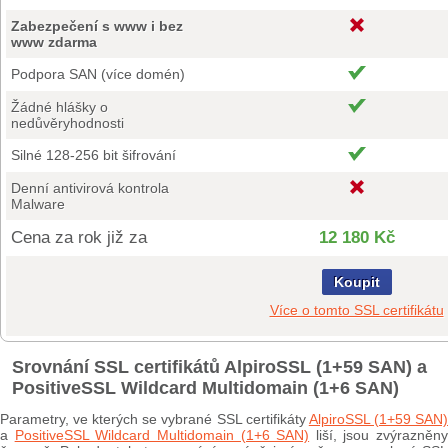
Zabezpečení s www i bez
www zdarma
Podpora SAN (více domén)
Žádné hlášky o
nedůvěryhodnosti
Silné 128-256 bit šifrování
Denní antivirová kontrola
Malware
Cena za rok již za
12 180 Kč
Koupit
Více o tomto SSL certifikátu
Srovnání SSL certifikátů AlpiroSSL (1+59 SAN) a
PositiveSSL Wildcard Multidomain (1+6 SAN)
Parametry, ve kterých se vybrané SSL certifikáty
AlpiroSSL (1+59 SAN
a
PositiveSSL Wildcard Multidomain (1+6 SAN)
liší, jsou zvýrazněny