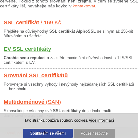
červeně. Pokud z tohoto srovnání není zřejmé, v čem se zvolené SSL
certifikáty liší, neváhejte nás kdykoliv
kontaktovat
.
SSL certifikát
/ 169 Kč
Přejděte na důvěryhodný
SSL certifikát AlpiroSSL
se silným až 256-bit
šifrováním a ušetřete.
EV SSL certifikáty
Chraňte svou reputaci
a zajistěte maximální důvěryhodnost s TLS/SSL
certifikátem s EV.
Srovnání SSL certifikátů
Porovnejte si všechny výhody i nevýhody nejžádanějších SSL certifikátů
— bez obalu.
Multidoménové
(SAN)
Skonsolidujte všechny své
SSL certifikáty
do jednoho multi-
doménového SSL certifikátu!
Tato stránka používá soubory cookies.
více informací
Osobní údaje
|
Obchodní podmínky
Souhlasím se všemi
|
30 dní záruka
Pouze nezbytné