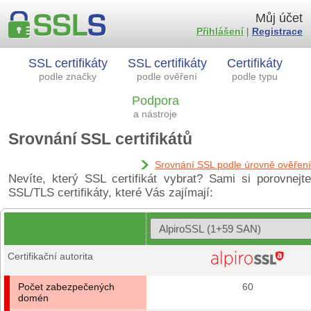
Můj účet
Přihlášení
|
Registrace
SSL certifikáty
SSL certifikáty
Certifikáty
podle značky
podle ověření
podle typu
Podpora
a nástroje
Srovnání SSL certifikátů
Srovnání SSL podle úrovně ověření
Nevíte, který SSL certifikát vybrat? Sami si porovnejte
SSL/TLS certifikáty, které Vás zajímají:
Certifikační autorita
Počet zabezpečených
60
domén