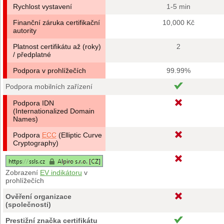
Rychlost vystavení
1-5 min
Finanční záruka certifikační
10,000 Kč
autority
Platnost certifikátu až (roky)
2
/ předplatné
Podpora v prohlížečích
99.99%
Podpora mobilních zařízení
Podpora IDN
(Internationalized Domain
Names)
Podpora
ECC
(Elliptic Curve
Cryptography)
Zobrazení
EV indikátoru
v
prohlížečích
Ověření organizace
(společnosti)
Prestižní značka certifikátu