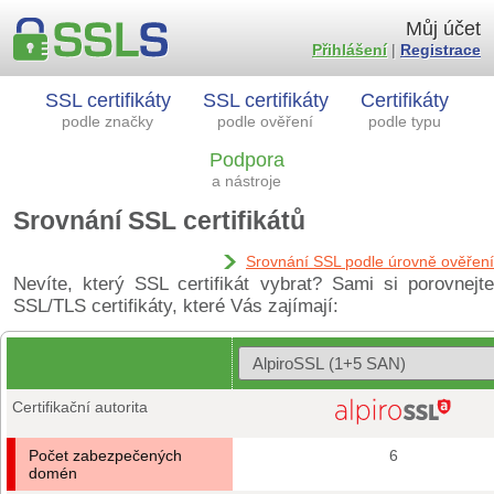
Můj účet
Přihlášení
|
Registrace
SSL certifikáty
SSL certifikáty
Certifikáty
podle značky
podle ověření
podle typu
Podpora
a nástroje
Srovnání SSL certifikátů
Srovnání SSL podle úrovně ověření
Nevíte, který SSL certifikát vybrat? Sami si porovnejte
SSL/TLS certifikáty, které Vás zajímají:
Certifikační autorita
Počet zabezpečených
6
domén