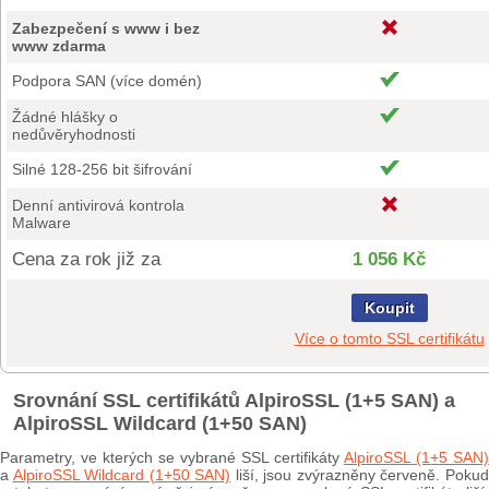
Zabezpečení s www i bez
www zdarma
Podpora SAN (více domén)
Žádné hlášky o
nedůvěryhodnosti
Silné 128-256 bit šifrování
Denní antivirová kontrola
Malware
Cena za rok již za
1 056 Kč
Koupit
Více o tomto SSL certifikátu
Srovnání SSL certifikátů AlpiroSSL (1+5 SAN) a
AlpiroSSL Wildcard (1+50 SAN)
Parametry, ve kterých se vybrané SSL certifikáty
AlpiroSSL (1+5 SAN)
a
AlpiroSSL Wildcard (1+50 SAN)
liší, jsou zvýrazněny červeně. Poku