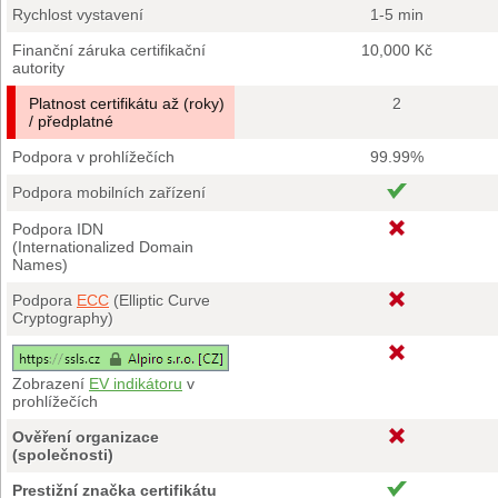
Rychlost vystavení
1-5 min
Finanční záruka certifikační
10,000 Kč
autority
Platnost certifikátu až (roky)
2
/ předplatné
Podpora v prohlížečích
99.99%
Podpora mobilních zařízení
Podpora IDN
(Internationalized Domain
Names)
Podpora
ECC
(Elliptic Curve
Cryptography)
Zobrazení
EV indikátoru
v
prohlížečích
Ověření organizace
(společnosti)
Prestižní značka certifikátu