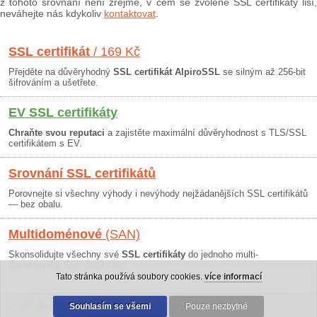
z tohoto srovnání není zřejmé, v čem se zvolené SSL certifikáty liší,
neváhejte nás kdykoliv
kontaktovat
.
SSL certifikát
/ 169 Kč
Přejděte na důvěryhodný
SSL certifikát AlpiroSSL
se silným až 256-bit
šifrováním a ušetřete.
EV SSL certifikáty
Chraňte svou reputaci
a zajistěte maximální důvěryhodnost s TLS/SSL
certifikátem s EV.
Srovnání SSL certifikátů
Porovnejte si všechny výhody i nevýhody nejžádanějších SSL certifikátů
— bez obalu.
Multidoménové
(SAN)
Skonsolidujte všechny své
SSL certifikáty
do jednoho multi-
doménového SSL certifikátu!
Tato stránka používá soubory cookies.
více informací
Osobní údaje
|
Obchodní podmínky
Souhlasím se všemi
|
30 dní záruka
Pouze nezbytné