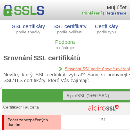
Můj účet
Přihlášení
|
Registrace
SSL certifikáty
SSL certifikáty
Certifikáty
podle značky
podle ověření
podle typu
Podpora
a nástroje
Srovnání SSL certifikátů
Srovnání SSL podle úrovně ověření
Nevíte, který SSL certifikát vybrat? Sami si porovnejte
SSL/TLS certifikáty, které Vás zajímají:
Certifikační autorita
Počet zabezpečených
51
domén