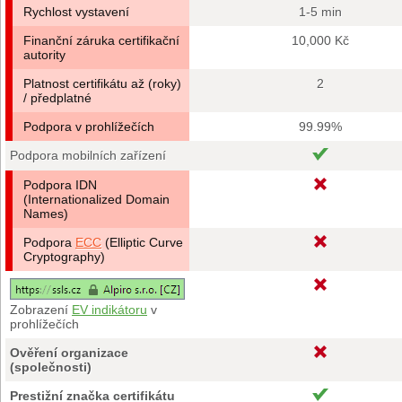
Rychlost vystavení
1-5 min
Finanční záruka certifikační
10,000 Kč
autority
Platnost certifikátu až (roky)
2
/ předplatné
Podpora v prohlížečích
99.99%
Podpora mobilních zařízení
Podpora IDN
(Internationalized Domain
Names)
Podpora
ECC
(Elliptic Curve
Cryptography)
Zobrazení
EV indikátoru
v
prohlížečích
Ověření organizace
(společnosti)
Prestižní značka certifikátu