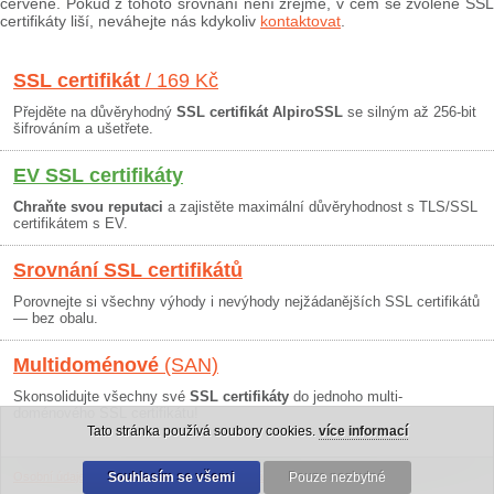
červeně. Pokud z tohoto srovnání není zřejmé, v čem se zvolené SSL
certifikáty liší, neváhejte nás kdykoliv
kontaktovat
.
SSL certifikát
/ 169 Kč
Přejděte na důvěryhodný
SSL certifikát AlpiroSSL
se silným až 256-bit
šifrováním a ušetřete.
EV SSL certifikáty
Chraňte svou reputaci
a zajistěte maximální důvěryhodnost s TLS/SSL
certifikátem s EV.
Srovnání SSL certifikátů
Porovnejte si všechny výhody i nevýhody nejžádanějších SSL certifikátů
— bez obalu.
Multidoménové
(SAN)
Skonsolidujte všechny své
SSL certifikáty
do jednoho multi-
doménového SSL certifikátu!
Tato stránka používá soubory cookies.
více informací
Osobní údaje
|
Obchodní podmínky
Souhlasím se všemi
|
30 dní záruka
Pouze nezbytné