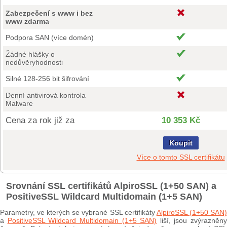
Zabezpečení s www i bez
www zdarma
Podpora SAN (více domén)
Žádné hlášky o
nedůvěryhodnosti
Silné 128-256 bit šifrování
Denní antivirová kontrola
Malware
Cena za rok již za
10 353 Kč
Koupit
Více o tomto SSL certifikátu
Srovnání SSL certifikátů AlpiroSSL (1+50 SAN) a
PositiveSSL Wildcard Multidomain (1+5 SAN)
Parametry, ve kterých se vybrané SSL certifikáty
AlpiroSSL (1+50 SAN
a
PositiveSSL Wildcard Multidomain (1+5 SAN)
liší, jsou zvýrazněny