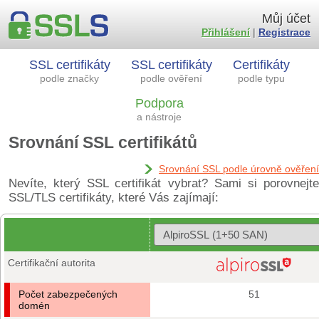
Můj účet
Přihlášení
|
Registrace
SSL certifikáty
SSL certifikáty
Certifikáty
podle značky
podle ověření
podle typu
Podpora
a nástroje
Srovnání SSL certifikátů
Srovnání SSL podle úrovně ověření
Nevíte, který SSL certifikát vybrat? Sami si porovnejte
SSL/TLS certifikáty, které Vás zajímají:
Certifikační autorita
Počet zabezpečených
51
domén