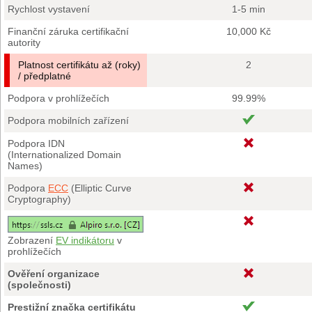
Rychlost vystavení
1-5 min
Finanční záruka certifikační
10,000 Kč
autority
Platnost certifikátu až (roky)
2
/ předplatné
Podpora v prohlížečích
99.99%
Podpora mobilních zařízení
Podpora IDN
(Internationalized Domain
Names)
Podpora
ECC
(Elliptic Curve
Cryptography)
Zobrazení
EV indikátoru
v
prohlížečích
Ověření organizace
(společnosti)
Prestižní značka certifikátu