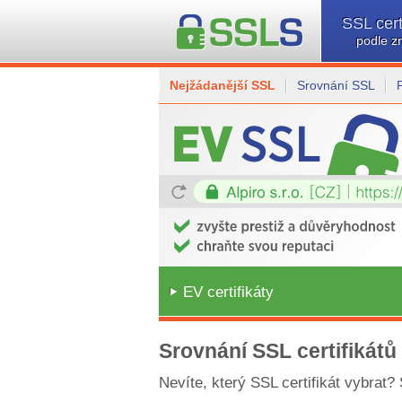
SSL cert
podle z
Nejžádanější SSL
Srovnání SSL
EV certifikáty
Srovnání SSL certifikátů
Nevíte, který SSL certifikát vybrat?