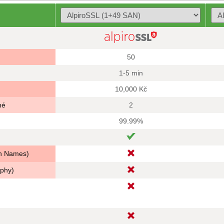
50
1-5 min
10,000 Kč
né
2
99.99%
in Names)
aphy)