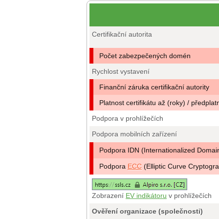
Certifikační autorita
Počet zabezpečených domén
Rychlost vystavení
Finanční záruka certifikační autority
Platnost certifikátu až (roky) / předplat
Podpora v prohlížečích
Podpora mobilních zařízení
Podpora IDN (Internationalized Doma
Podpora
ECC
(Elliptic Curve Cryptogr
Zobrazení
EV indikátoru
v prohlížečích
Ověření organizace (společnosti)