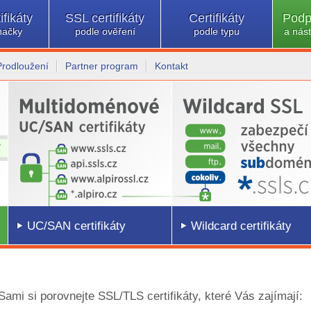
ifikáty
SSL certifikáty
Certifikáty
Podp
načky
podle ověření
podle typu
a nást
Prodloužení
Partner program
Kontakt
UC/SAN certifikáty
Wildcard certifikáty
 Sami si porovnejte SSL/TLS certifikáty, které Vás zajímají: