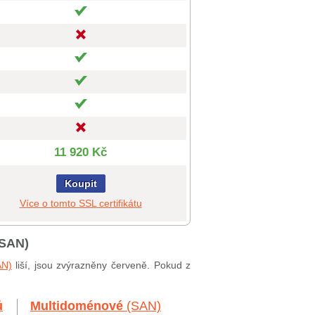
11 920 Kč
Koupit
Více o tomto SSL certifikátu
 SAN)
AN)
liší, jsou zvýrazněny červeně. Pokud z
ů
Multidoménové
(SAN)