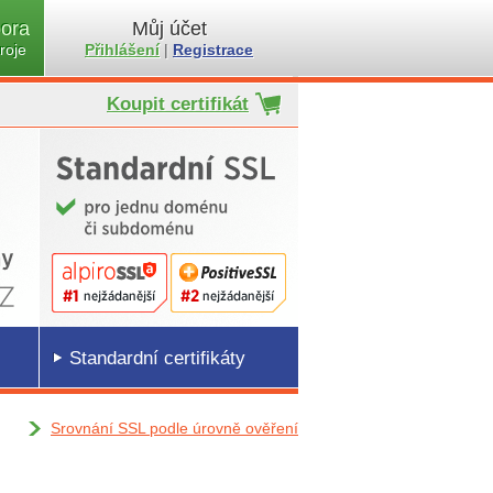
ora
Můj účet
roje
Přihlášení
|
Registrace
Koupit certifikát
Standardní certifikáty
Srovnání SSL podle úrovně ověření