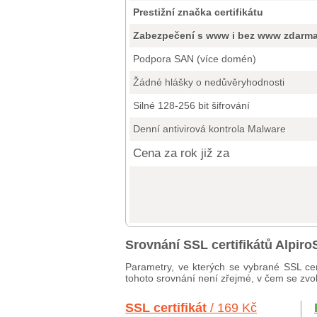
Prestižní značka certifikátu
Zabezpečení s www i bez www zdarm
Podpora SAN (více domén)
Žádné hlášky o nedůvěryhodnosti
Silné 128-256 bit šifrování
Denní antivirová kontrola Malware
Cena za rok již za
Srovnání SSL certifikátů Alpi
Parametry, ve kterých se vybrané SSL cer
tohoto srovnání není zřejmé, v čem se zvole
SSL certifikát
/ 169 Kč