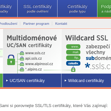
ifikáty
SSL certifikáty
Certifikáty
Podp
načky
podle ověření
podle typu
a nást
Prodloužení
Partner program
Kontakt
UC/SAN certifikáty
Wildcard certifikáty
 Sami si porovnejte SSL/TLS certifikáty, které Vás zajímají: