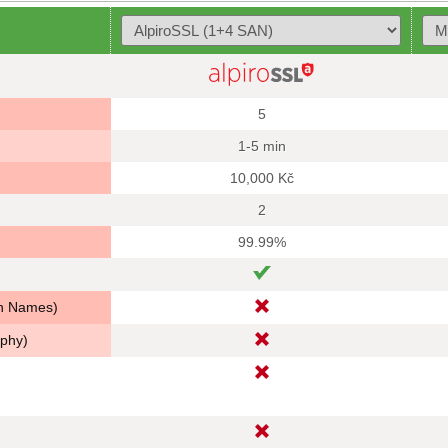
5
1-5 min
10,000 Kč
2
99.99%
in Names)
aphy)