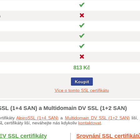
a
813 Kč
Koupit
Více o tomto SSL certifikátu
oSSL (1+4 SAN) a Multidomain DV SSL (1+2 SAN)
tifikáty
AlpiroSSL (1+4 SAN)
a
Multidomain DV SSL (1+2 SAN)
liší
certifikáty liší, neváhejte nás kdykoliv
kontaktovat
.
EV SSL certifikáty
Srovnání SSL certifikát