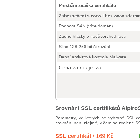
Prestižní značka certifikátu
Zabezpečení s www i bez www zdarm
Podpora SAN (více domén)
Žádné hlášky o nedůvěryhodnosti
Silné 128-256 bit šifrování
Denní antivirová kontrola Malware
Cena za rok již za
Srovnání SSL certifikátů Alpir
Parametry, ve kterých se vybrané SSL cer
srovnání není zřejmé, v čem se zvolené SSL 
SSL certifikát
/ 169 Kč