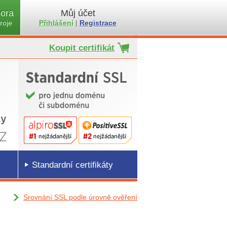
ora
Můj účet
roje
Přihlášení
|
Registrace
Koupit certifikát
Standardní certifikáty
Srovnání SSL podle úrovně ověření