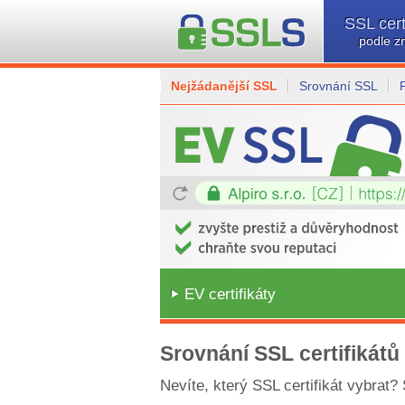
SSL cert
podle z
Nejžádanější SSL
Srovnání SSL
EV certifikáty
Srovnání SSL certifikátů
Nevíte, který SSL certifikát vybrat?