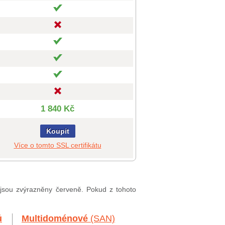
1 840 Kč
Koupit
Více o tomto SSL certifikátu
, jsou zvýrazněny červeně. Pokud z tohoto
ů
Multidoménové
(SAN)