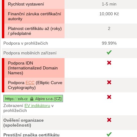
Rychlost vystavení
1-5 min
Finanční záruka certifikační
10,000 Kč
autority
Platnost certifikátu až (roky)
2
/ předplatné
Podpora v prohlížečích
99.99%
Podpora mobilních zařízení
Podpora IDN
(Internationalized Domain
Names)
Podpora
ECC
(Elliptic Curve
Cryptography)
Zobrazení
EV indikátoru
v
prohlížečích
Ověření organizace
(společnosti)
Prestižní značka certifikátu