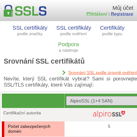
Můj účet
Přihlášení
|
Registrace
SSL certifikáty
SSL certifikáty
Certifikáty
podle značky
podle ověření
podle typu
Podpora
a nástroje
Srovnání SSL certifikátů
Srovnání SSL podle úrovně ověření
Nevíte, který SSL certifikát vybrat? Sami si porovnejte
SSL/TLS certifikáty, které Vás zajímají:
Certifikační autorita
Počet zabezpečených
5
domén