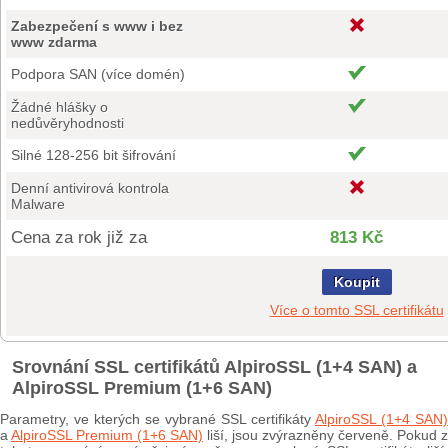
Zabezpečení s www i bez
www zdarma
Podpora SAN (více domén)
Žádné hlášky o
nedůvěryhodnosti
Silné 128-256 bit šifrování
Denní antivirová kontrola
Malware
Cena za rok již za
813 Kč
Koupit
Více o tomto SSL certifikátu
Srovnání SSL certifikátů AlpiroSSL (1+4 SAN) a
AlpiroSSL Premium (1+6 SAN)
Parametry, ve kterých se vybrané SSL certifikáty
AlpiroSSL (1+4 SAN)
a
AlpiroSSL Premium (1+6 SAN)
liší, jsou zvýrazněny červeně. Pokud z