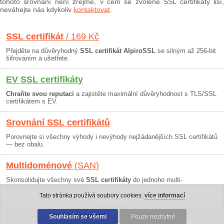
tohoto srovnání není zřejmé, v čem se zvolené SSL certifikáty liší,
neváhejte nás kdykoliv
kontaktovat
.
SSL certifikát
/ 169 Kč
Přejděte na důvěryhodný
SSL certifikát AlpiroSSL
se silným až 256-bit
šifrováním a ušetřete.
EV SSL certifikáty
Chraňte svou reputaci
a zajistěte maximální důvěryhodnost s TLS/SSL
certifikátem s EV.
Srovnání SSL certifikátů
Porovnejte si všechny výhody i nevýhody nejžádanějších SSL certifikátů
— bez obalu.
Multidoménové
(SAN)
Skonsolidujte všechny své
SSL certifikáty
do jednoho multi-
doménového SSL certifikátu!
Tato stránka používá soubory cookies.
více informací
Osobní údaje
|
Obchodní podmínky
Souhlasím se všemi
|
30 dní záruka
Pouze nezbytné