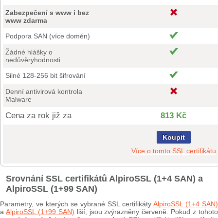
Zabezpečení s www i bez
www zdarma
Podpora SAN (více domén)
Žádné hlášky o
nedůvěryhodnosti
Silné 128-256 bit šifrování
Denní antivirová kontrola
Malware
Cena za rok již za
813 Kč
Koupit
Více o tomto SSL certifikátu
Srovnání SSL certifikátů AlpiroSSL (1+4 SAN) a
AlpiroSSL (1+99 SAN)
Parametry, ve kterých se vybrané SSL certifikáty
AlpiroSSL (1+4 SAN)
a
AlpiroSSL (1+99 SAN)
liší, jsou zvýrazněny červeně. Pokud z tohot