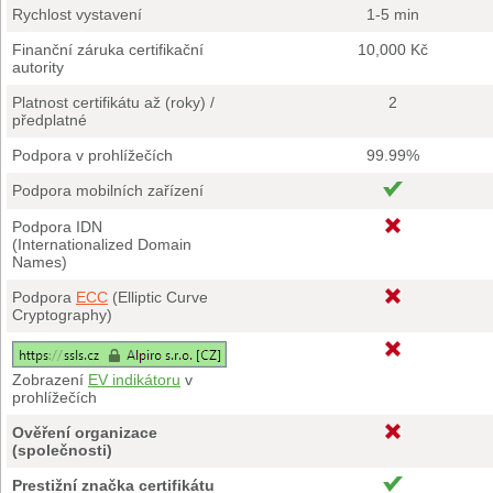
Rychlost vystavení
1-5 min
Finanční záruka certifikační
10,000 Kč
autority
Platnost certifikátu až (roky) /
2
předplatné
Podpora v prohlížečích
99.99%
Podpora mobilních zařízení
Podpora IDN
(Internationalized Domain
Names)
Podpora
ECC
(Elliptic Curve
Cryptography)
Zobrazení
EV indikátoru
v
prohlížečích
Ověření organizace
(společnosti)
Prestižní značka certifikátu