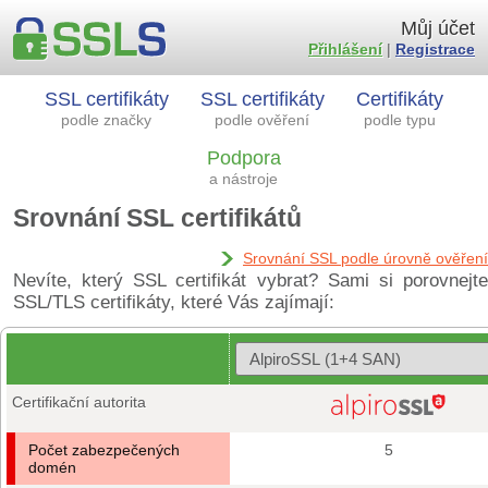
Můj účet
Přihlášení
|
Registrace
SSL certifikáty
SSL certifikáty
Certifikáty
podle značky
podle ověření
podle typu
Podpora
a nástroje
Srovnání SSL certifikátů
Srovnání SSL podle úrovně ověření
Nevíte, který SSL certifikát vybrat? Sami si porovnejte
SSL/TLS certifikáty, které Vás zajímají:
Certifikační autorita
Počet zabezpečených
5
domén