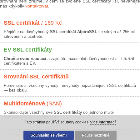
srovnání není zřejmé, v čem se zvolené SSL certifikáty liší, neváhejte
nás kdykoliv
kontaktovat
.
SSL certifikát
/ 169 Kč
Přejděte na důvěryhodný
SSL certifikát AlpiroSSL
se silným až 256-bit
šifrováním a ušetřete.
EV SSL certifikáty
Chraňte svou reputaci
a zajistěte maximální důvěryhodnost s TLS/SSL
certifikátem s EV.
Srovnání SSL certifikátů
Porovnejte si všechny výhody i nevýhody nejžádanějších SSL certifikátů
— bez obalu.
Multidoménové
(SAN)
Skonsolidujte všechny své
SSL certifikáty
do jednoho multi-
doménového SSL certifikátu!
Tato stránka používá soubory cookies.
více informací
Osobní údaje
|
Obchodní podmínky
Souhlasím se všemi
|
30 dní záruka
Pouze nezbytné