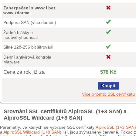
Zabezpečení s www i bez
www zdarma
Podpora SAN (více domén)
Žádné hlášky o
nedůvěryhodnosti
Silné 128-256 bit šifrování
Denní antivirová kontrola
Malware
Cena za rok již za
578 Kč
Koupit
Více o tomto SSL certifikátu
Srovnání SSL certifikátů AlpiroSSL (1+3 SAN) a
AlpiroSSL Wildcard (1+8 SAN)
Parametry, ve kterých se vybrané SSL certifikáty
AlpiroSSL (1+3 SAN)
a
AlpiroSSL Wildcard (1+8 SAN)
liší, jsou zvýrazněny červeně. Pokud 