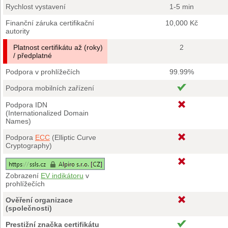
Rychlost vystavení
1-5 min
Finanční záruka certifikační
10,000 Kč
autority
Platnost certifikátu až (roky)
2
/ předplatné
Podpora v prohlížečích
99.99%
Podpora mobilních zařízení
Podpora IDN
(Internationalized Domain
Names)
Podpora
ECC
(Elliptic Curve
Cryptography)
Zobrazení
EV indikátoru
v
prohlížečích
Ověření organizace
(společnosti)
Prestižní značka certifikátu