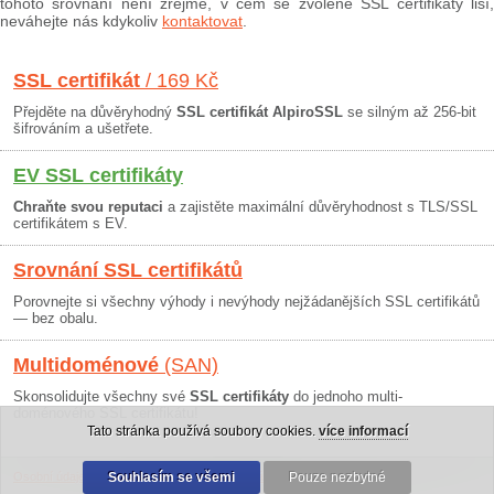
tohoto srovnání není zřejmé, v čem se zvolené SSL certifikáty liší,
neváhejte nás kdykoliv
kontaktovat
.
SSL certifikát
/ 169 Kč
Přejděte na důvěryhodný
SSL certifikát AlpiroSSL
se silným až 256-bit
šifrováním a ušetřete.
EV SSL certifikáty
Chraňte svou reputaci
a zajistěte maximální důvěryhodnost s TLS/SSL
certifikátem s EV.
Srovnání SSL certifikátů
Porovnejte si všechny výhody i nevýhody nejžádanějších SSL certifikátů
— bez obalu.
Multidoménové
(SAN)
Skonsolidujte všechny své
SSL certifikáty
do jednoho multi-
doménového SSL certifikátu!
Tato stránka používá soubory cookies.
více informací
Osobní údaje
|
Obchodní podmínky
Souhlasím se všemi
|
30 dní záruka
Pouze nezbytné