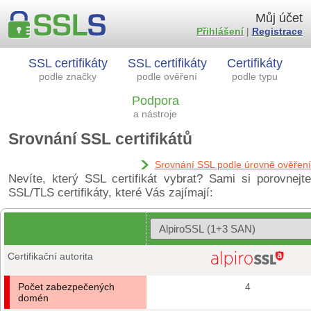
Můj účet
Přihlášení
|
Registrace
SSL certifikáty
SSL certifikáty
Certifikáty
podle značky
podle ověření
podle typu
Podpora
a nástroje
Srovnání SSL certifikátů
Srovnání SSL podle úrovně ověření
Nevíte, který SSL certifikát vybrat? Sami si porovnejte
SSL/TLS certifikáty, které Vás zajímají:
Certifikační autorita
Počet zabezpečených
4
domén