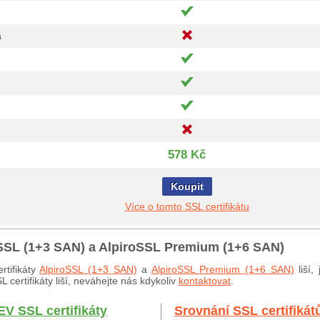
a
578 Kč
Koupit
Více o tomto SSL certifikátu
roSSL (1+3 SAN) a AlpiroSSL Premium (1+6 SAN)
rtifikáty
AlpiroSSL (1+3 SAN)
a
AlpiroSSL Premium (1+6 SAN)
liší,
certifikáty liší, neváhejte nás kdykoliv
kontaktovat
.
EV SSL certifikáty
Srovnání SSL certifikát