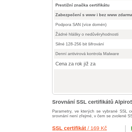
Prestižní značka certifikátu
Zabezpečení s www i bez www zdarm
Podpora SAN (více domén)
Žádné hlášky o nedůvěryhodnosti
Silné 128-256 bit šifrování
Denní antivirová kontrola Malware
Cena za rok již za
Srovnání SSL certifikátů Alpi
Parametry, ve kterých se vybrané SSL ce
srovnání není zřejmé, v čem se zvolené SSL 
SSL certifikát
/ 169 Kč