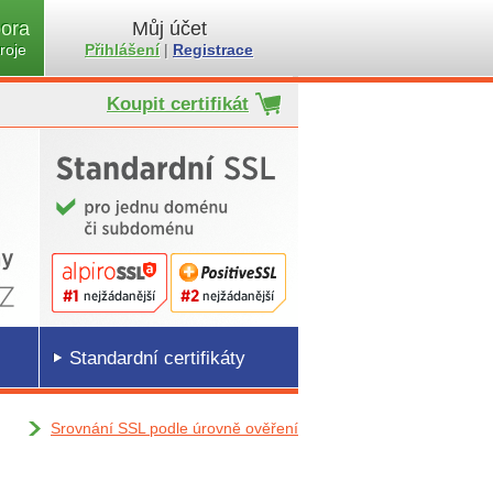
ora
Můj účet
roje
Přihlášení
|
Registrace
Koupit certifikát
Standardní certifikáty
Srovnání SSL podle úrovně ověření