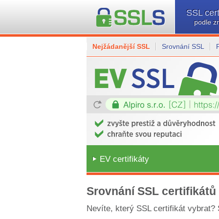
SSL cert
podle z
Nejžádanější SSL
Srovnání SSL
EV certifikáty
Srovnání SSL certifikátů
Nevíte, který SSL certifikát vybrat?