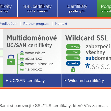
ifikáty
SSL certifikáty
Certifikáty
Podp
načky
podle ověření
podle typu
a nást
Prodloužení
Partner program
Kontakt
UC/SAN certifikáty
Wildcard certifikáty
 Sami si porovnejte SSL/TLS certifikáty, které Vás zajímají: