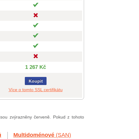
1 267 Kč
Koupit
Více o tomto SSL certifikátu
 jsou zvýrazněny červeně. Pokud z tohoto
ů
Multidoménové
(SAN)