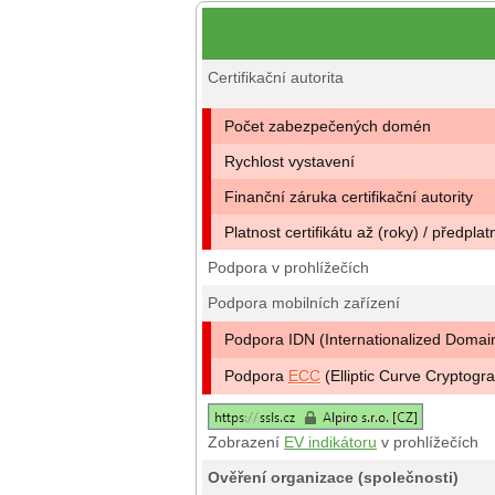
Certifikační autorita
Počet zabezpečených domén
Rychlost vystavení
Finanční záruka certifikační autority
Platnost certifikátu až (roky) / předplat
Podpora v prohlížečích
Podpora mobilních zařízení
Podpora IDN (Internationalized Doma
Podpora
ECC
(Elliptic Curve Cryptogr
Zobrazení
EV indikátoru
v prohlížečích
Ověření organizace (společnosti)