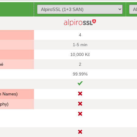
4
1-5 min
10,000 Kč
né
2
99.99%
in Names)
aphy)