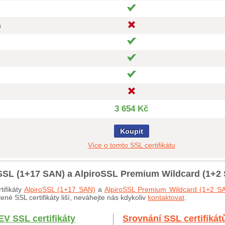
a
3 654 Kč
Koupit
Více o tomto SSL certifikátu
roSSL (1+17 SAN) a AlpiroSSL Premium Wildcard (1+2
tifikáty
AlpiroSSL (1+17 SAN)
a
AlpiroSSL Premium Wildcard (1+2 S
né SSL certifikáty liší, neváhejte nás kdykoliv
kontaktovat
.
EV SSL certifikáty
Srovnání SSL certifikát