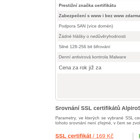
Prestižní značka certifikátu
Zabezpečení s www i bez www zdarm
Podpora SAN (více domén)
Žádné hlášky o nedůvěryhodnosti
Silné 128-256 bit šifrování
Denní antivirová kontrola Malware
Cena za rok již za
Srovnání SSL certifikátů Alpi
Parametry, ve kterých se vybrané SSL cer
tohoto srovnání není zřejmé, v čem se zvole
SSL certifikát
/ 169 Kč