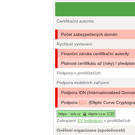
Certifikační autorita
Počet zabezpečených domén
Rychlost vystavení
Finanční záruka certifikační autority
Platnost certifikátu až (roky) / předplat
Podpora v prohlížečích
Podpora mobilních zařízení
Podpora IDN (Internationalized Doma
Podpora
ECC
(Elliptic Curve Cryptogr
Zobrazení
EV indikátoru
v prohlížečích
Ověření organizace (společnosti)