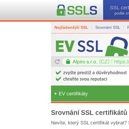
SSL cert
podle z
Nejžádanější SSL
Srovnání SSL
EV certifikáty
Srovnání SSL certifikátů
Nevíte, který SSL certifikát vybrat?