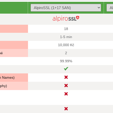
18
1-5 min
10,000 Kč
né
2
99.99%
in Names)
aphy)