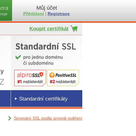
ora
Můj účet
roje
Přihlášení
|
Registrace
Koupit certifikát
Standardní certifikáty
Srovnání SSL podle úrovně ověření