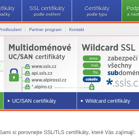
ifikáty
SSL certifikáty
Certifikáty
Podp
načky
podle ověření
podle typu
a nást
Prodloužení
Partner program
Kontakt
UC/SAN certifikáty
Wildcard certifikáty
 Sami si porovnejte SSL/TLS certifikáty, které Vás zajímají: