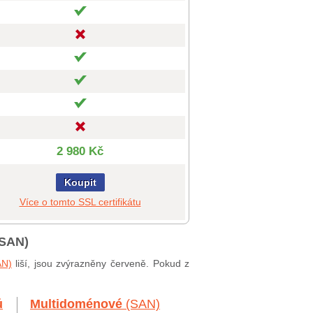
2 980 Kč
Koupit
Více o tomto SSL certifikátu
 SAN)
AN)
liší, jsou zvýrazněny červeně. Pokud z
ů
Multidoménové
(SAN)