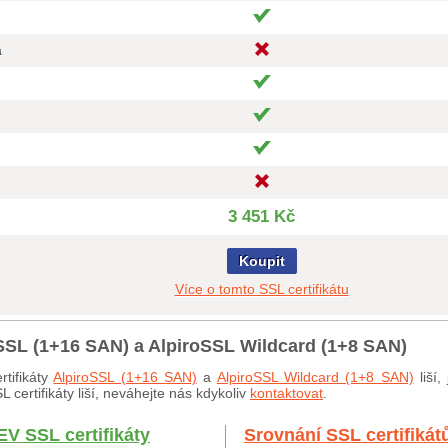
a
3 451 Kč
Koupit
Více o tomto SSL certifikátu
oSSL (1+16 SAN) a AlpiroSSL Wildcard (1+8 SAN)
tifikáty
AlpiroSSL (1+16 SAN)
a
AlpiroSSL Wildcard (1+8 SAN)
liší,
certifikáty liší, neváhejte nás kdykoliv
kontaktovat
.
EV SSL certifikáty
Srovnání SSL certifikát