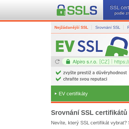
SSL cert
podle z
Nejžádanější SSL
Srovnání SSL
EV certifikáty
Srovnání SSL certifikátů
Nevíte, který SSL certifikát vybrat?