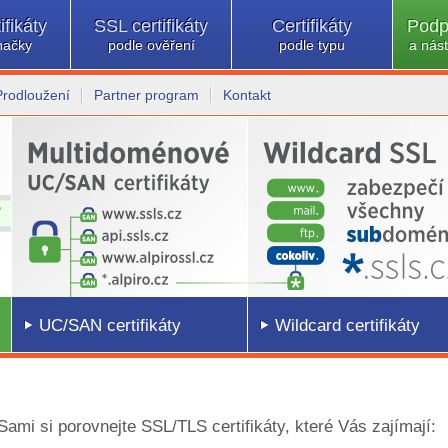
ifikáty
SSL certifikáty
Certifikáty
Podp
načky
podle ověření
podle typu
a nást
Prodloužení
Partner program
Kontakt
UC/SAN certifikáty
Wildcard certifikáty
 Sami si porovnejte SSL/TLS certifikáty, které Vás zajímají: