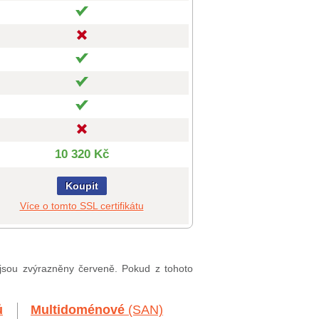
10 320 Kč
Koupit
Více o tomto SSL certifikátu
 jsou zvýrazněny červeně. Pokud z tohoto
ů
Multidoménové
(SAN)