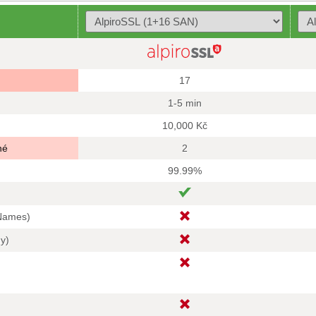
17
1-5 min
10,000 Kč
né
2
99.99%
 Names)
hy)