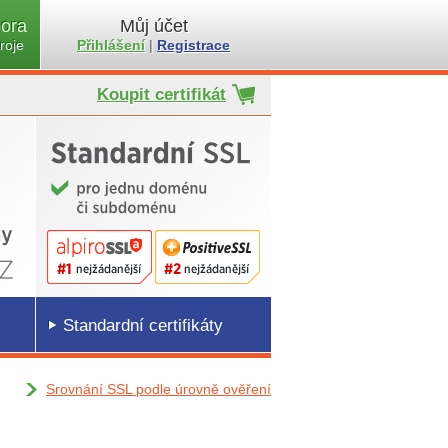
ora
Můj účet
roje
Přihlášení
|
Registrace
Koupit certifikát
Standardní certifikáty
Srovnání SSL podle úrovně ověření