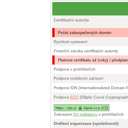
Certifikační autorita
Počet zabezpečených domén
Rychlost vystavení
Finanční záruka certifikační autority
Platnost certifikátu až (roky) / předplat
Podpora v prohlížečích
Podpora mobilních zařízení
Podpora IDN (Internationalized Domain
Podpora
ECC
(Elliptic Curve Cryptograp
Zobrazení
EV indikátoru
v prohlížečích
Ověření organizace (společnosti)