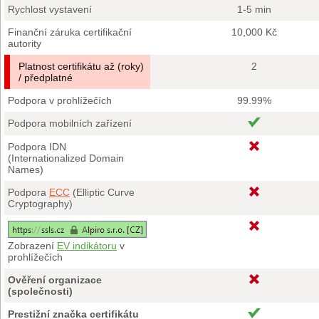
Rychlost vystavení
1-5 min
Finanční záruka certifikační
10,000 Kč
autority
Platnost certifikátu až (roky)
2
/ předplatné
Podpora v prohlížečích
99.99%
Podpora mobilních zařízení
Podpora IDN
(Internationalized Domain
Names)
Podpora
ECC
(Elliptic Curve
Cryptography)
Zobrazení
EV indikátoru
v
prohlížečích
Ověření organizace
(společnosti)
Prestižní značka certifikátu