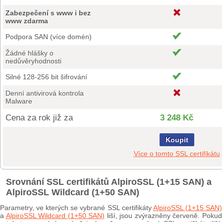
Zabezpečení s www i bez
www zdarma
Podpora SAN (více domén)
Žádné hlášky o
nedůvěryhodnosti
Silné 128-256 bit šifrování
Denní antivirová kontrola
Malware
Cena za rok již za
3 248 Kč
Koupit
Více o tomto SSL certifikátu
Srovnání SSL certifikátů AlpiroSSL (1+15 SAN) a
AlpiroSSL Wildcard (1+50 SAN)
Parametry, ve kterých se vybrané SSL certifikáty
AlpiroSSL (1+15 SAN
a
AlpiroSSL Wildcard (1+50 SAN)
liší, jsou zvýrazněny červeně. Poku