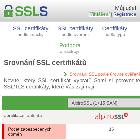
Můj účet
Přihlášení
|
Registrace
SSL certifikáty
SSL certifikáty
Certifikáty
podle značky
podle ověření
podle typu
Podpora
a nástroje
Srovnání SSL certifikátů
Srovnání SSL podle úrovně ověření
Nevíte, který SSL certifikát vybrat? Sami si porovnejte
SSL/TLS certifikáty, které Vás zajímají:
Certifikační autorita
Počet zabezpečených
16
domén