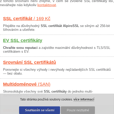
z tohoto srovnání není zřejmé, v čem se zvolené SSL certifikáty liší,
neváhejte nás kdykoliv
kontaktovat
.
SSL certifikát
/ 169 Kč
Přejděte na důvěryhodný
SSL certifikát AlpiroSSL
se silným až 256-bit
šifrováním a ušetřete.
EV SSL certifikáty
Chraňte svou reputaci
a zajistěte maximální důvěryhodnost s TLS/SSL
certifikátem s EV.
Srovnání SSL certifikátů
Porovnejte si všechny výhody i nevýhody nejžádanějších SSL certifikátů
— bez obalu.
Multidoménové
(SAN)
Skonsolidujte všechny své
SSL certifikáty
do jednoho multi-
doménového SSL certifikátu!
Tato stránka používá soubory cookies.
více informací
Osobní údaje
|
Obchodní podmínky
Souhlasím se všemi
|
30 dní záruka
Pouze nezbytné