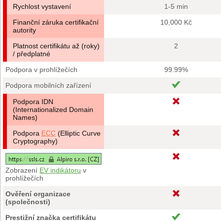
Rychlost vystavení
1-5 min
Finanční záruka certifikační
10,000 Kč
autority
Platnost certifikátu až (roky)
2
/ předplatné
Podpora v prohlížečích
99.99%
Podpora mobilních zařízení
Podpora IDN
(Internationalized Domain
Names)
Podpora
ECC
(Elliptic Curve
Cryptography)
Zobrazení
EV indikátoru
v
prohlížečích
Ověření organizace
(společnosti)
Prestižní značka certifikátu