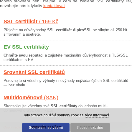
tohoto srovnání není zřejmé, v čem se zvolené SSL certifikáty liší,
neváhejte nás kdykoliv
kontaktovat
.
SSL certifikát
/ 169 Kč
Přejděte na důvěryhodný
SSL certifikát AlpiroSSL
se silným až 256-bit
šifrováním a ušetřete.
EV SSL certifikáty
Chraňte svou reputaci
a zajistěte maximální důvěryhodnost s TLS/SSL
certifikátem s EV.
Srovnání SSL certifikátů
Porovnejte si všechny výhody i nevýhody nejžádanějších SSL certifikátů
— bez obalu.
Multidoménové
(SAN)
Skonsolidujte všechny své
SSL certifikáty
do jednoho multi-
doménového SSL certifikátu!
Tato stránka používá soubory cookies.
více informací
Osobní údaje
|
Obchodní podmínky
Souhlasím se všemi
|
30 dní záruka
Pouze nezbytné