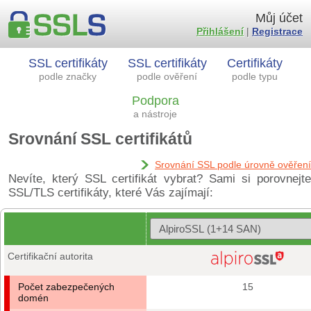
Můj účet
Přihlášení
|
Registrace
SSL certifikáty
SSL certifikáty
Certifikáty
podle značky
podle ověření
podle typu
Podpora
a nástroje
Srovnání SSL certifikátů
Srovnání SSL podle úrovně ověření
Nevíte, který SSL certifikát vybrat? Sami si porovnejte
SSL/TLS certifikáty, které Vás zajímají:
Certifikační autorita
Počet zabezpečených
15
domén