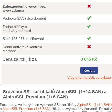
Zabezpečení s www i bez
www zdarma
Podpora SAN (více domén)
Žádné hlášky o
nedůvěryhodnosti
Silné 128-256 bit šifrování
Denní antivirová kontrola
Malware
Cena za rok již za
3 045 Kč
Koupit
Více o tomto SSL certifikátu
Srovnání SSL certifikátů AlpiroSSL (1+14 SAN) a
AlpiroSSL Premium (1+6 SAN)
Parametry, ve kterých se vybrané SSL certifikáty
AlpiroSSL (1+14 SAN
a
AlpiroSSL Premium (1+6 SAN)
liší, jsou zvýrazněny červeně. Pokud z