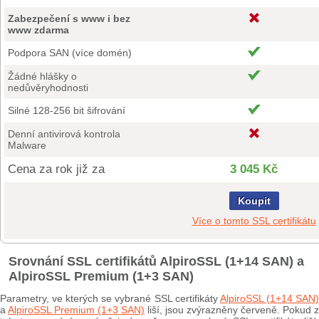
Zabezpečení s www i bez
www zdarma
Podpora SAN (více domén)
Žádné hlášky o
nedůvěryhodnosti
Silné 128-256 bit šifrování
Denní antivirová kontrola
Malware
Cena za rok již za
3 045 Kč
Koupit
Více o tomto SSL certifikátu
Srovnání SSL certifikátů AlpiroSSL (1+14 SAN) a
AlpiroSSL Premium (1+3 SAN)
Parametry, ve kterých se vybrané SSL certifikáty
AlpiroSSL (1+14 SAN
a
AlpiroSSL Premium (1+3 SAN)
liší, jsou zvýrazněny červeně. Pokud z