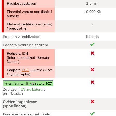
Rychlost vystavení
1-5 min
Finanční záruka certifikační
10,000 Kč
autority
Platnost certifikátu až (roky)
2
/ předplatné
Podpora v prohlížečích
99.99%
Podpora mobilních zařízení
Podpora IDN
(Internationalized Domain
Names)
Podpora
ECC
(Elliptic Curve
Cryptography)
Zobrazení
EV indikátoru
v
prohlížečích
Ověření organizace
(společnosti)
Prestižní značka certifikátu