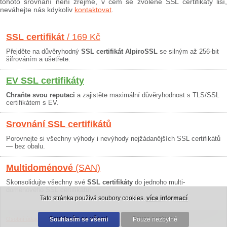
tohoto srovnání není zřejmé, v čem se zvolené SSL certifikáty liší,
neváhejte nás kdykoliv
kontaktovat
.
SSL certifikát
/ 169 Kč
Přejděte na důvěryhodný
SSL certifikát AlpiroSSL
se silným až 256-bit
šifrováním a ušetřete.
EV SSL certifikáty
Chraňte svou reputaci
a zajistěte maximální důvěryhodnost s TLS/SSL
certifikátem s EV.
Srovnání SSL certifikátů
Porovnejte si všechny výhody i nevýhody nejžádanějších SSL certifikátů
— bez obalu.
Multidoménové
(SAN)
Skonsolidujte všechny své
SSL certifikáty
do jednoho multi-
doménového SSL certifikátu!
Tato stránka používá soubory cookies.
více informací
Osobní údaje
|
Obchodní podmínky
Souhlasím se všemi
|
30 dní záruka
Pouze nezbytné