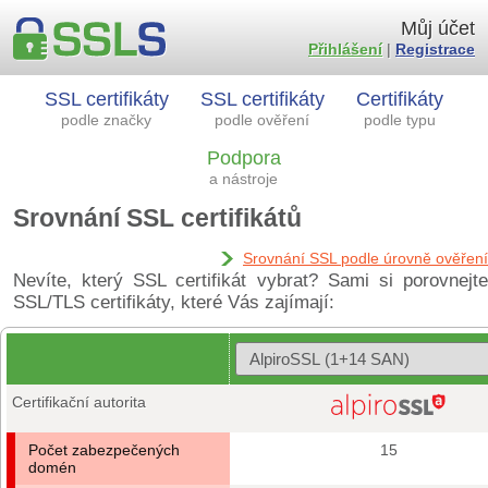
Můj účet
Přihlášení
|
Registrace
SSL certifikáty
SSL certifikáty
Certifikáty
podle značky
podle ověření
podle typu
Podpora
a nástroje
Srovnání SSL certifikátů
Srovnání SSL podle úrovně ověření
Nevíte, který SSL certifikát vybrat? Sami si porovnejte
SSL/TLS certifikáty, které Vás zajímají:
Certifikační autorita
Počet zabezpečených
15
domén